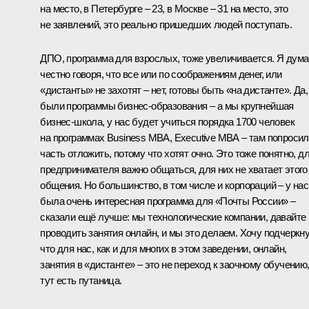
на место, в Петербурге – 23, в Москве – 31 на место, это
не заявлений, это реально пришедших людей поступать.
ДПО, программа для взрослых, тоже увеличивается. Я дума
честно говоря, что все или по соображениям денег, или
«дистанты» не захотят – нет, готовы быть «на дистанте». Да,
были программы бизнес‑образования – а мы крупнейшая
бизнес‑школа, у нас будет учиться порядка 1700 человек
на программах Business MBA, Executive MBA – там попроси
часть отложить, потому что хотят очно. Это тоже понятно, д
предпринимателя важно общаться, для них не хватает этого
общения. Но большинство, в том числе и корпораций – у нас
была очень интересная программа для «Почты России» –
сказали ещё лучше: мы технологические компании, давайте
проводить занятия онлайн, и мы это делаем. Хочу подчеркну
что для нас, как и для многих в этом заведении, онлайн,
занятия в «дистанте» – это не переход к заочному обучению
тут есть путаница.