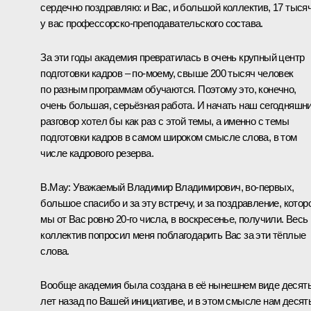
сердечно поздравляю: и Вас, и большой коллектив, 17 тыся
у вас профессорско‑преподавательского состава.
За эти годы академия превратилась в очень крупный центр
подготовки кадров – по‑моему, свыше 200 тысяч человек
по разным программам обучаются. Поэтому это, конечно,
очень большая, серьёзная работа. И начать наш сегодняшн
разговор хотел бы как раз с этой темы, а именно с темы
подготовки кадров в самом широком смысле слова, в том
числе кадрового резерва.
В.Мау:
Уважаемый Владимир Владимирович, во‑первых,
большое спасибо и за эту встречу, и за поздравление, котор
мы от Вас ровно 20‑го числа, в воскресенье, получили. Весь
коллектив попросил меня поблагодарить Вас за эти тёплые
слова.
Вообще академия была создана в её нынешнем виде десят
лет назад по Вашей инициативе, и в этом смысле нам десят