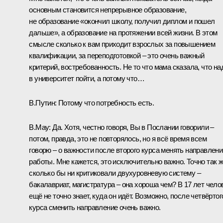
основным становится непрерывное образование,
не образование «окончил школу, получил диплом и пошел
дальше», а образование на протяжении всей жизни. В этом
смысле сколько к вам приходит взрослых за повышением
квалификации, за переподготовкой – это очень важный
критерий, востребованность. Не то что мама сказала, что на
в университет пойти, а потому что…
В.Путин:
Потому что потребность есть.
В.Мау:
Да. Хотя, честно говоря, Вы в Послании говорили –
потом, правда, это не повторялось, но я всё время всем
говорю – о важности после второго курса менять направлени
работы. Мне кажется, это исключительно важно. Точно так ж
сколько бы ни критиковали двухуровневую систему –
бакалавриат, магистратура – она хороша чем? В 17 лет чело
ещё не точно знает, куда он идёт. Возможно, после четвёртог
курса сменить направление очень важно.