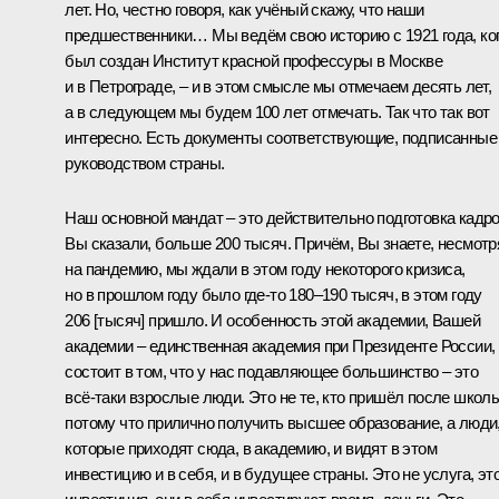
лет. Но, честно говоря, как учёный скажу, что наши
предшественники… Мы ведём свою историю с 1921 года, ко
был создан Институт красной профессуры в Москве
и в Петрограде, – и в этом смысле мы отмечаем десять лет,
а в следующем мы будем 100 лет отмечать. Так что так вот
интересно. Есть документы соответствующие, подписанные
руководством страны.
Наш основной мандат – это действительно подготовка кадро
Вы сказали, больше 200 тысяч. Причём, Вы знаете, несмотр
на пандемию, мы ждали в этом году некоторого кризиса,
но в прошлом году было где‑то 180–190 тысяч, в этом году
206 [тысяч] пришло. И особенность этой академии, Вашей
академии – единственная академия при Президенте России,
состоит в том, что у нас подавляющее большинство – это
всё‑таки взрослые люди. Это не те, кто пришёл после школы
потому что прилично получить высшее образование, а люди
которые приходят сюда, в академию, и видят в этом
инвестицию и в себя, и в будущее страны. Это не услуга, эт