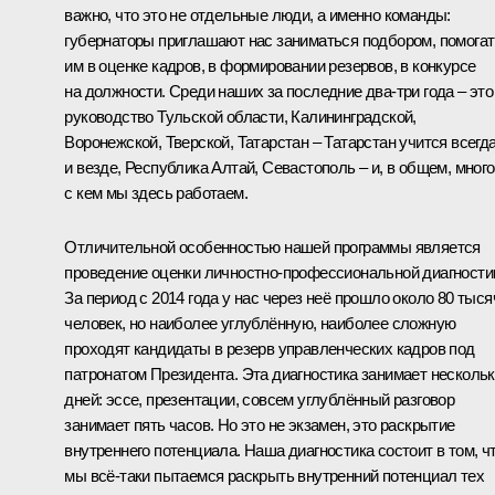
важно, что это не отдельные люди, а именно команды:
губернаторы приглашают нас заниматься подбором, помогат
им в оценке кадров, в формировании резервов, в конкурсе
на должности. Среди наших за последние два‑три года – это
руководство Тульской области, Калининградской,
Воронежской, Тверской, Татарстан – Татарстан учится всегд
и везде, Республика Алтай, Севастополь – и, в общем, много
с кем мы здесь работаем.
Отличительной особенностью нашей программы является
проведение оценки личностно‑профессиональной диагности
За период с 2014 года у нас через неё прошло около 80 тыся
человек, но наиболее углублённую, наиболее сложную
проходят кандидаты в резерв управленческих кадров под
патронатом Президента. Эта диагностика занимает несколь
дней: эссе, презентации, совсем углублённый разговор
занимает пять часов. Но это не экзамен, это раскрытие
внутреннего потенциала. Наша диагностика состоит в том, ч
мы всё‑таки пытаемся раскрыть внутренний потенциал тех