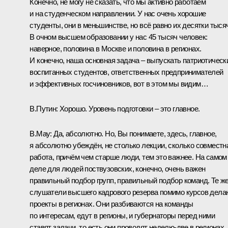
Конечно, не могу не сказать, что мы активно работаем
и на студенческом направлении. У нас очень хорошие
студенты, они в меньшинстве, но всё равно их десятки тыся
В очном высшем образовании у нас 45 тысяч человек:
наверное, половина в Москве и половина в регионах.
И конечно, наша основная задача – выпускать патриотическ
воспитанных студентов, ответственных предпринимателей
и эффективных госчиновников, вот в этом мы видим…
В.Путин:
Хорошо. Уровень подготовки – это главное.
В.Мау:
Да, абсолютно. Но, Вы понимаете, здесь, главное,
я абсолютно убеждён, не столько лекции, сколько совместн
работа, причём чем старше люди, тем это важнее. На самом
деле для людей поствузовских, конечно, очень важен
правильный подбор групп, правильный подбор команд. Те ж
слушатели высшего кадрового резерва помимо курсов дела
проекты в регионах. Они разбиваются на команды
по интересам, едут в регионы, и губернаторы перед ними
ставят задачи, то есть они проводят неделю‑две в регионах,