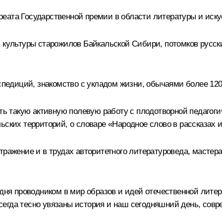
реата Государственной премии в области литературы и иск
ю культуры старожилов Байкальской Сибири, потомков русск
кспедиций, знакомство с укладом жизни, обычаями более 120
ать такую активную полевую работу с плодотворной педагоги
ьских территорий, о словаре «Народное слово в рассказах 
тражение и в трудах авторитетного литературоведа, мастер
дня проводником в мир образов и идей отечественной литера
егда тесно увязаны история и наш сегодняшний день, совр