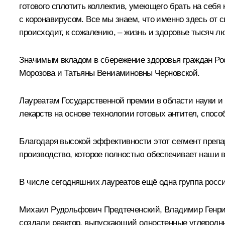
готового сплотить коллектив, умеющего брать на себ
с коронавирусом. Все мы знаем, что именно здесь от 
происходит, к сожалению, – жизнь и здоровье тысяч л
Значимым вкладом в сбережение здоровья граждан Ро
Морозова и Татьяны Вениаминовны Черновской.
Лауреатам Государственной премии в области науки и 
лекарств на основе технологии готовых антител, спос
Благодаря высокой эффективности этот сегмент препар
производство, которое полностью обеспечивает наши 
В числе сегодняшних лауреатов ещё одна группа росс
Михаил Рудольфович Предтеченский, Владимир Генри
создали реактор, выпускающий одностенные углеродные