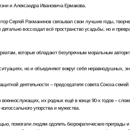
изни и Александра Ивановича Ермакова.
итор Сергей Рахманинов связывал свои лучшие годы, творче
и детально воссоздал всё пространство усадьбы, но и прев
уреатам, которые обладают безупречным моральным автори
ситуациях, но и объединяют вокруг себя неравнодушных, э
озащитной деятельности – председателя совета Союза сем
военнослужащих, их родных ещё в конце 90‑х годов – слож
 колоссального упорства и мужества.
ощью, помогали людям одолеть бюрократические преграды и 