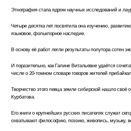
Этнография стала ядром научных исследований и лау
Четыре десятка лет посвятила она изучению, развити
языковое, фольклорное наследие.
В основу её работ легли результаты полутора сотен э
И поразительно, как Галине Витальевне удаётся сочет
числе о 20‑томном словаре говоров жителей прибайкал
Творчество этого певца земли сибирской нашло своё о
Курбатова.
Его книги о крупнейших русских писателях служат сего
охватывают философию, поэзию, живопись, музыку, вс