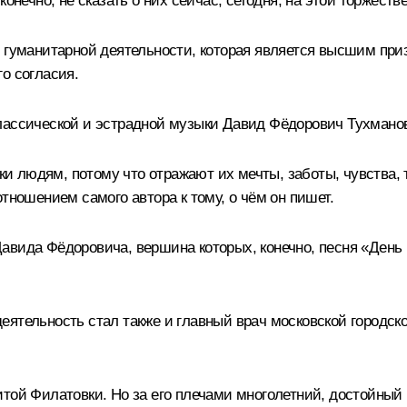
конечно, не сказать о них сейчас, сегодня, на этой торжест
 гуманитарной деятельности, которая является высшим приз
о согласия.
лассической и эстрадной музыки Давид Фёдорович Тухмано
 людям, потому что отражают их мечты, заботы, чувства, 
тношением самого автора к тому, о чём он пишет.
авида Фёдоровича, вершина которых, конечно, песня «День 
еятельность стал также и главный врач московской городс
той Филатовки. Но за его плечами многолетний, достойный п