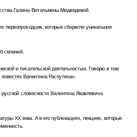
усства Галины Витальевны Медведевой.
их первопроходцев, которые сберегли уникальное
0 селений.
ческой и писательской деятельностью. Говорю в том
и повестях Валентина Распутина».
а русской словесности Валентина Яковлевича
туры ХХ века. А в его публикациях, лекциях, которые
еменность.