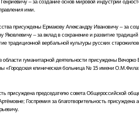
енриевичу – за создание основ мировой индустрии односте
правления ими.
сства присуждены Ермакову Александру Ивановичу – за со
ну Яковлевичу – за вклад в сохранение и развитие традици
витие традиционной вербальной культуры русских старожило
 области гуманитарной деятельности присуждены Вечорко В
вы «Городская клиническая больница № 15 имени О.М.Фила
сть присуждена председателю совета Общероссийской обще
ёмовне; Госпремия за благотворительность присуждена акт
рьевичу.