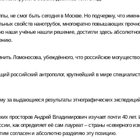
ы, не смог быть сегодня в Москве. Но подчеркну, что имен
льных свойств нанотрубок, многократно повышающих прочно
о наши учёные нашли решение, достигли здесь абсолютног
ению.
омнить Ломоносова, убеждённого, что российское могуществ
ущий российский антрополог, крупнейший в мире специалис
ему за выдающиеся результаты этнографических экспедиций
ких просторов Андрей Владимирович изучает почти 40 лет.
сии, как определяет её сам лауреат – страны «северного 
этим согласен и абсолютно разделяю эту позицию.