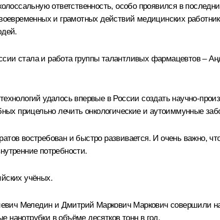
я колоссальную ответственность, особо проявился в послед
своевременных и грамотных действий медицинских работнико
юдей.
ссии стала и работа группы талантливых фармацевтов – А
технологий удалось впервые в России создать научно‑прои
обных прицельно лечить онкологические и аутоиммунные заб
атов востребован и быстро развивается. И очень важно, что
внутренние потребности.
ийских учёных.
евич Меледин и Дмитрий Маркович Маркович совершили н
 нанотрубки в объёме десятков тонн в год.