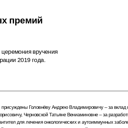
ых премий
ь церемония вручения
рации 2019 года.
й присуждены Головнёву Андрею Владимировичу – за вклад в
исовичу, Черновской Татьяне Вениаминовне – за разработк
 антител для лечения онкологических и аутоиммунных забо