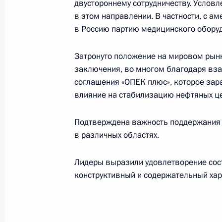
двустороннему сотрудничеству. Услов
в этом направлении. В частности, с 
Обращение к австрийским граждан
в Россию партию медицинского обору
освобождения Европы от фашизма
8 мая 2020 года, 12:30
Затронуто положение на мировом рын
заключения, во многом благодаря вз
согла­шения «ОПЕК плюс», которое зар
влияние на стабилизацию нефтяных це
Поздравления лидерам и граждана
по случаю 75-й годовщины Победы
Подтверждена важность поддержания 
войне
в различных областях.
8 мая 2020 года, 12:00
Лидеры выразили удовлетворение сос
конструктивный и содержательный хар
Телефонный разговор с Федераль
Ангелой Меркель
8 мая 2020 года, 11:50