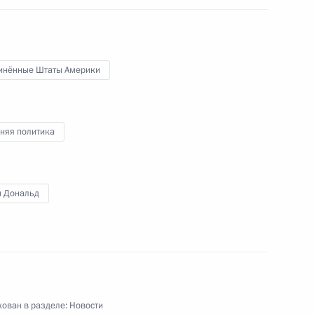
инённые Штаты Америки
том Франции Эммануэлем
няя политика
том США Дональдом Трампом
п Дональд
ом Казахстана Касым-
ован в разделе:
Новости