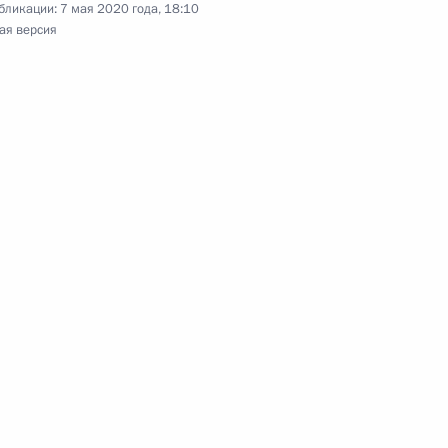
бликации:
7 мая 2020 года, 18:10
ая версия
транспортной отрасли
:
5
, Ново-Огарёво
инистром Японии Синдзо Абэ
ом Узбекистана Шавкатом