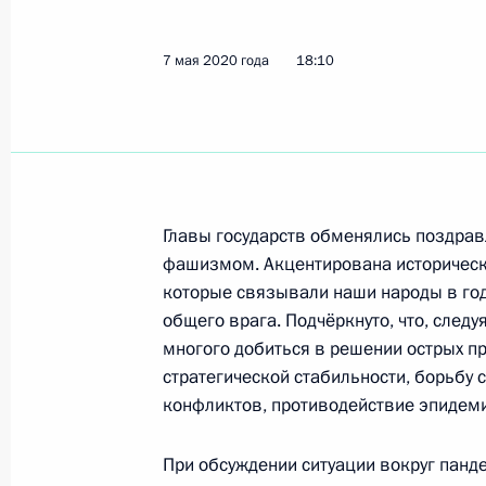
Телефонный разговор с премьер-м
7 мая 2020 года
18:10
Конте
8 мая 2020 года, 15:15
Телефонный разговор с Президент
Рахмоном
Главы государств обменялись поздрав
фашизмом. Акцентирована историческ
8 мая 2020 года, 12:55
которые связывали наши народы в го
общего врага. Подчёркнуто, что, след
многого добиться в решении острых п
Телефонный разговор с Премьер-м
стратегической стабильности, борьбу 
Биньямином Нетаньяху
конфликтов, противодействие эпидем
8 мая 2020 года, 12:45
При обсуждении ситуации вокруг панд