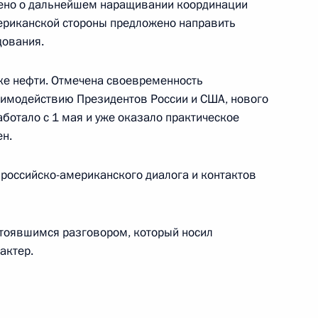
лено о дальнейшем наращивании координации
американской стороны предложено направить
ам по случаю 75-летия
1
3м
дования.
ке нефти. Отмечена своевременность
аимодействию Президентов России и США, нового
аботало с 1 мая и уже оказало практическое
н.
м иностранных государств
 в Великой Отечественной
российско-американского диалога и контактов
тоявшимся разговором, который носил
актер.
ным канцлером Германии