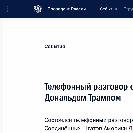
Президент России
События
Стру
Президент
Администрация
Государст
Новости
Стенограммы
Поездки
Те
События
Показа
Телефонный разговор 
Дональдом Трампом
Телефонный разговор с Премьер-
Борисом Джонсоном
8 мая 2020 года, 16:05
Состоялся телефонный разговор
Соединённых Штатов Америки Д