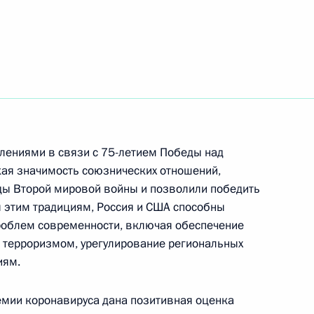
инистром Италии Джузеппе
ом Таджикистана Эмомали
лениями в связи с 75-летием Победы над
ая значимость союзнических отношений,
ды Второй мировой войны и позволили победить
уя этим традициям, Россия и США способны
роблем современности, включая обеспечение
инистром Израиля
с терроризмом, урегулирование региональных
иям.
емии коронавируса дана позитивная оценка