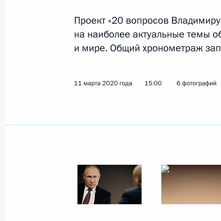
12 марта 2020 года, четверг
Проект «20 вопросов Владимиру 
Телефонный разговор с Премьер-м
на наиболее актуальные темы о
Борисовым
и мире. Общий хронометраж запи
12 марта 2020 года, 18:15
11 марта 2020 года
15:00
6 фотографий
Телефонный разговор с Президент
Эрдоганом
12 марта 2020 года, 16:30
О бизнесе большом и малом (инте
12 марта 2020 года, 15:00