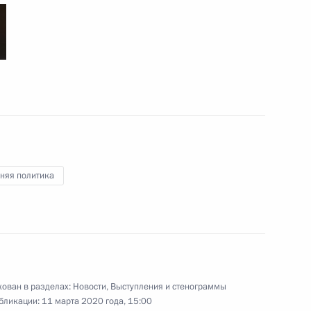
 Сергеем Кравцовым
3
 и отношениях с США
6
8м
няя политика
6
24м
сть, Ново-Огарёво
ован в разделах:
Новости
,
Выступления и стенограммы
бликации:
11 марта 2020 года, 15:00