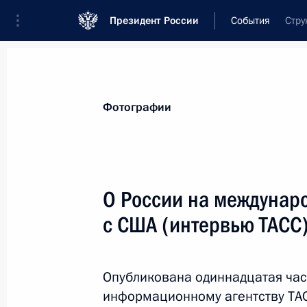
Президент России
События
Стру
Президент
Администрация
Государст
Новости
Стенограммы
Поездки
Те
Фотографии
Показа
О России на междунар
с США (интервью ТАСС
Совещание с постоянными членами
13 марта 2020 года, 13:40
Москва, Кремль
Опубликована одиннадцатая час
информационному агентству ТА