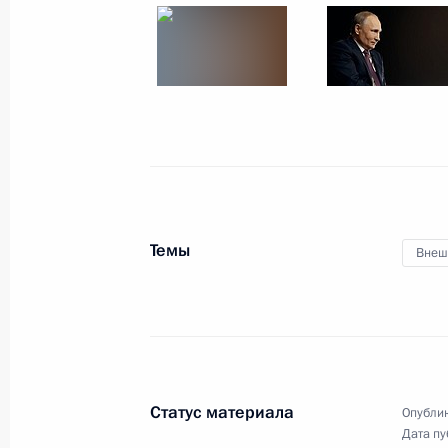
Встреча с Министром просвещения
12 марта 2020 года, 13:40
Москва, Кремль
11 марта 2020 года, среда
О России на международной арене
(интервью ТАСС)
Темы
Внеш
11 марта 2020 года, 15:00
Встреча с инвесторами
11 марта 2020 года, 13:50
Московская обла
Статус материала
Опублик
Дата пу