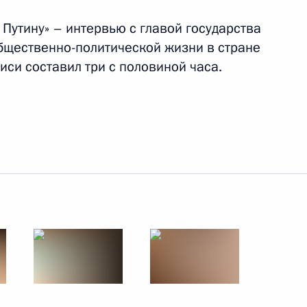
Путину» – интервью с главой государства
инистром Болгарии Бойко
бщественно-политической жизни в стране
си составил три с половиной часа.
ом Турции Реджепом Тайипом
рвью ТАСС)
6
8м