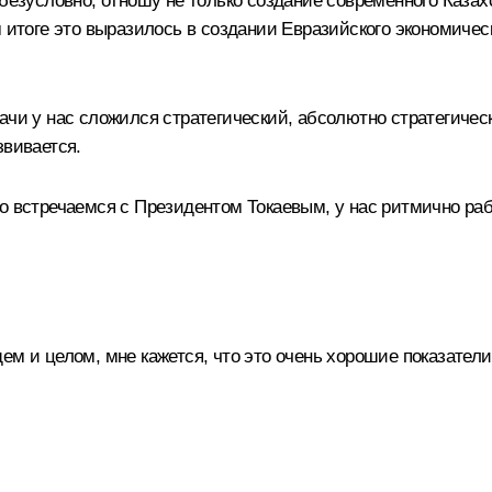
 безусловно, отношу не только создание современного Каза
м итоге это выразилось в создании Евразийского экономичес
ачи у нас сложился стратегический, абсолютно стратегичес
звивается.
о встречаемся с Президентом Токаевым, у нас ритмично ра
м и целом, мне кажется, что это очень хорошие показатели