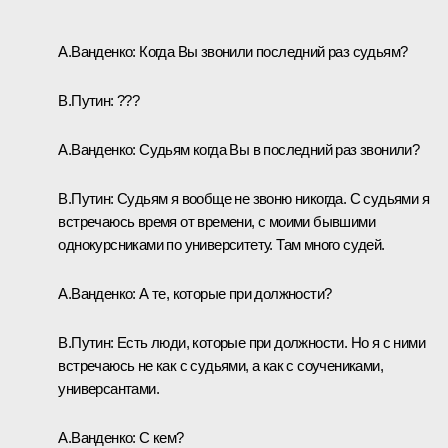
А.Ванденко:
Когда Вы звонили последний раз судьям?
В.Путин:
???
А.Ванденко:
Судьям когда Вы в последний раз звонили?
В.Путин:
Судьям я вообще не звоню никогда. С судьями я
встречаюсь время от времени, с моими бывшими
однокурсниками по университету. Там много судей.
А.Ванденко:
А те, которые при должности?
В.Путин:
Есть люди, которые при должности. Но я с ними
встречаюсь не как с судьями, а как с соучениками,
универсантами.
А.Ванденко:
С кем?