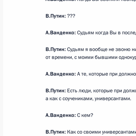
В.Путин:
???
27 февраля 2020 года, четверг
А.Ванденко:
Судьям когда Вы в после
Открытие перекрёстных годов Росс
27 февраля 2020 года, 21:00
Москва, Крем
В.Путин:
Судьям я вообще не звоню ни
от времени, с моими бывшими однокурс
А.Ванденко:
А те, которые при должно
Поздравление военнослужащим и в
операций
В.Путин:
Есть люди, которые при должн
27 февраля 2020 года, 19:00
а как с соучениками, универсантами.
А.Ванденко:
С кем?
Российско-киргизские переговоры
В.Путин:
Как со своими универсантами
27 февраля 2020 года, 17:00
Москва, Крем