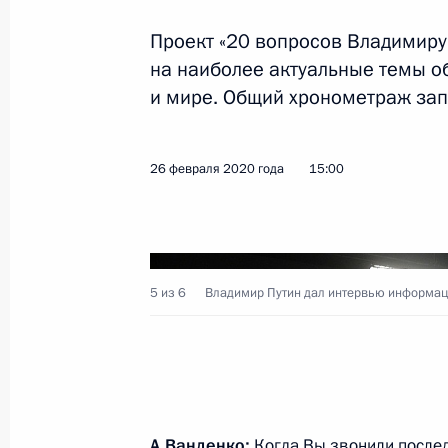
Проект «20 вопросов Владимиру 
на наиболее актуальные темы о
Телефонный разговор с Президент
и мире. Общий хронометраж запи
29 февраля 2020 года, 19:30
26 февраля 2020 года
15:00
28 февраля 2020 года, пятница
Совещание с постоянными членами
28 февраля 2020 года, 15:50
Москва, Крем
5 из 6
Владимир Путин дал интервью информаци
Телефонный разговор с Президент
Эрдоганом
28 февраля 2020 года, 13:40
А.Ванденко:
Когда Вы звонили послед