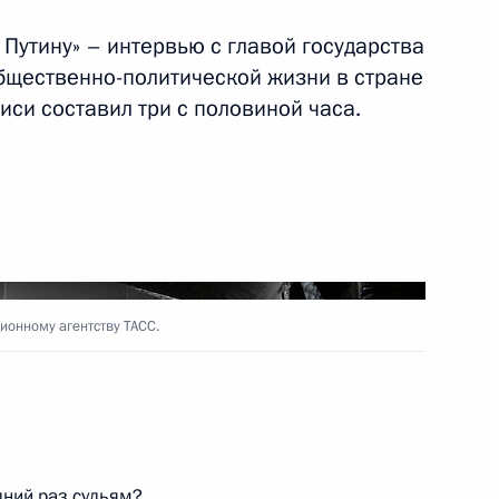
Путину» – интервью с главой государства
бщественно-политической жизни в стране
ом Ирана Хасаном Рухани
си составил три с половиной часа.
 Совета Безопасности
4
ль
онному агентству ТАСС.
ом Турции Реджепом Тайипом
ний раз судьям?