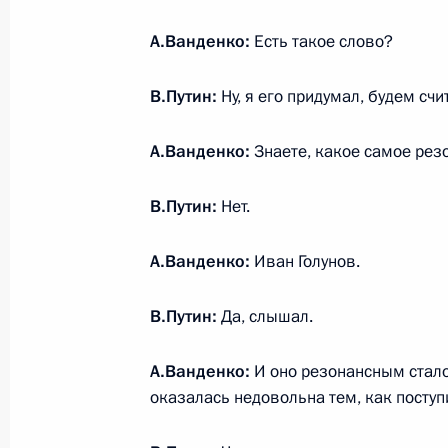
А.Ванденко:
Есть такое слово?
Об утечке мозгов и Силиконовой д
В.Путин:
Ну, я его придумал, будем счи
27 февраля 2020 года, 15:00
А.Ванденко:
Знаете, какое самое рез
Посещение тематического парка «О
В.Путин:
Нет.
27 февраля 2020 года, 14:40
Москва
А.Ванденко:
Иван Голунов.
В.Путин:
Да, слышал.
26 февраля 2020 года, среда
Встреча с рабочей группой по под
А.Ванденко:
И оно резонансным стало 
оказалась недовольна тем, как посту
о внесении поправок в Конституци
26 февраля 2020 года, 17:50
Москва, Крем