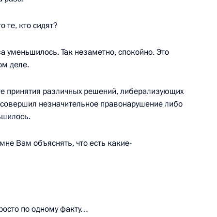
андровский сад
 те, кто сидят?
за уменьшилось. Так незаметно, спокойно. Это
ом деле.
го самбо
17
3м
ате принятия различных решений, либерализующих
й совершил незначительное правонарушение либо
ьшилось.
ть предыдущие материалы
мне Вам объяснять, что есть какие-
росто по одному факту…