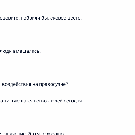
говорите, побрили бы, скорее всего.
и разгонах митингов
6
8м
о люди вмешались.
10
12м
 воздействия на правосудие?
азать: вмешательство людей сегодня…
ссийско-киргизские
 значение. Это уже хорошо.