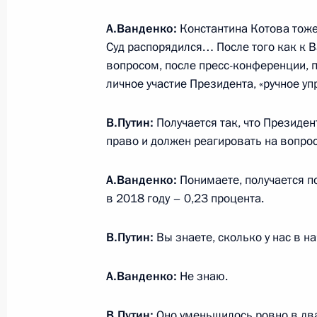
А.Ванденко:
Константина Котова тоже
24 февраля 2020 года, понедельни
Суд распорядился… После того как к В
вопросом, после пресс-конференции, пр
Поздравление буддистам России
личное участие Президента, «ручное у
24 февраля 2020 года, 09:00
В.Путин:
Получается так, что Президент
право и должен реагировать на вопрос
23 февраля 2020 года, воскресень
А.Ванденко:
Понимаете, получается п
Концерт по случаю Дня защитника 
в 2018 году – 0,23 процента.
23 февраля 2020 года, 16:15
Москва, Крем
В.Путин:
Вы знаете, сколько у нас в 
А.Ванденко:
Не знаю.
В День защитника Отечества Прези
к Могиле Неизвестного Солдата
В.Путин:
Оно уменьшилось ровно в два