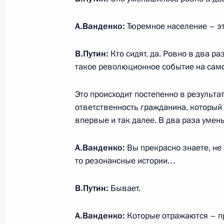
23 февраля 2020 года, 12:30
Москва, Алекс
А.Ванденко:
Тюремное население – это
22 февраля 2020 года, суббота
В.Путин:
Кто сидят, да. Ровно в два ра
такое революционное событие на сам
Посещение чемпионата Лиги боево
22 февраля 2020 года, 21:30
Сочи
Это происходит постепенно в результ
ответственность гражданина, которы
впервые и так далее. В два раза умен
Показа
А.Ванденко:
Вы прекрасно знаете, не 
то резонансные истории…
В.Путин:
Бывает.
А.Ванденко:
Которые отражаются – п