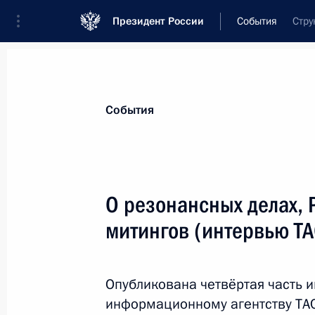
Президент России
События
Стру
Президент
Администрация
Государст
Новости
Стенограммы
Поездки
Те
События
Показа
О резонансных делах, 
митингов (интервью Т
29 февраля 2020 года, суббота
Телефонный разговор с Президен
Макроном
Опубликована четвёртая часть 
информационному агентству ТА
29 февраля 2020 года, 21:00