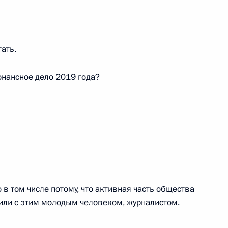
олине (интервью ТАСС)
6
7м
тать.
онансное дело 2019 года?
стров мечты»
9
готовке предложений
в том числе потому, что активная часть общества
:
5
пили с этим молодым человеком, журналистом.
ю
ль