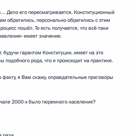
… Дело его пересматривается, Конституционный
к
ам обратились, персонально обратились с этим
оцесс пошёл. То есть получается, что всё-таки
правление» имеет значение.
, будучи гарантом Конституции, имеет на это
ы подобного рода, что и происходит на практике.
е
о факту, я Вам скажу, оправдательные приговоры
Отечества
6
7м
ль
начале 2000-х было тюремного населения?
дент возложил венок
8
 раза.