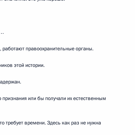
роектов (интервью ТАСС)
о…
6
10м
, работают правоохранительные органы.
иков этой истории.
ная Осетия – Алания
3
задержан.
ласть, Ново-Огарёво
о признания или бы получали их естественным
става Общественной палаты
то требует времени. Здесь как раз не нужна