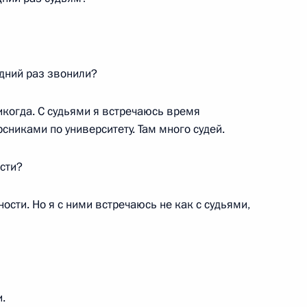
дний раз звонили?
ии и Киргизии
5
11м
ль
когда. С судьями я встречаюсь время
никами по университету. Там много судей.
сти?
етеранам Сил специальных
1
2м
ости. Но я с ними встречаюсь не как с судьями,
2
.
ль