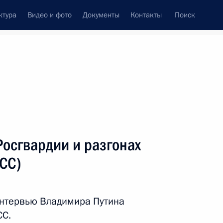
ктура
Видео и фото
Документы
Контакты
Поиск
венный Совет
Совет Безопасности
Комиссии и советы
леграммы
Сведения о Президенте
февраль, 2020
ть следующие материалы
Росгвардии и разгонах
АСС)
том Франции Эммануэлем
интервью Владимира Путина
СС.