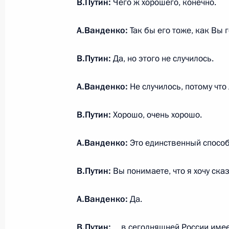
В.Путин:
Чего ж хорошего, конечно.
А.Ванденко:
Так бы его тоже, как Вы 
О резонансных делах, Росгвардии 
(интервью ТАСС)
В.Путин:
Да, но этого не случилось.
26 февраля 2020 года, 15:00
А.Ванденко:
Не случилось, потому чт
В.Путин:
Хорошо, очень хорошо.
Заседание коллегии МВД России
26 февраля 2020 года, 14:45
Москва
А.Ванденко:
Это единственный способ
В.Путин:
Вы понимаете, что я хочу ск
27 февраля в Москве состоятся ро
переговоры
А.Ванденко:
Да.
26 февраля 2020 года, 12:15
В.Путин:
…в сегодняшней России имеет