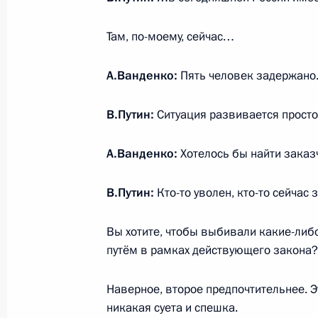
Там, по-моему, сейчас…
25 февраля 2020 года, вторник
О первых шагах в реализации нацп
А.Ванденко:
Пять человек задержан
25 февраля 2020 года, 15:00
В.Путин:
Ситуация развивается просто
А.Ванденко:
Хотелось бы найти заказч
Встреча с главой Республики Север
Вячеславом Битаровым
В.Путин:
Кто-то уволен, кто-то сейчас 
25 февраля 2020 года, 13:35
Московская об
Вы хотите, чтобы выбивали какие-либ
путём в рамках действующего закона?
Началось формирование нового со
Наверное, второе предпочтительнее. Э
25 февраля 2020 года, 10:00
никакая суета и спешка.