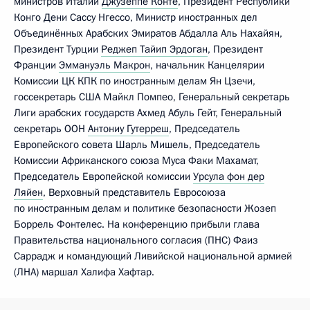
министров Италии
Джузеппе Конте
, Президент Республики
Конго Дени Сассу Нгессо, Министр иностранных дел
Объединённых Арабских Эмиратов Абдалла Аль Нахайян,
Президент Турции
Реджеп Тайип Эрдоган
, Президент
Франции
Эммануэль Макрон
, начальник Канцелярии
Комиссии ЦК КПК по иностранным делам Ян Цзечи,
госсекретарь США Майкл Помпео, Генеральный секретарь
Лиги арабских государств Ахмед Абуль Гейт, Генеральный
секретарь ООН
Антониу Гутерреш
, Председатель
Европейского совета Шарль Мишель, Председатель
Комиссии Африканского союза Муса Факи Махамат,
Председатель Европейской комиссии
Урсула фон дер
Ляйен
, Верховный представитель Евросоюза
по иностранным делам и политике безопасности Жозеп
Боррель Фонтелес. На конференцию прибыли глава
Правительства национального согласия (ПНС) Фаиз
Саррадж и командующий Ливийской национальной армией
(ЛНА) маршал Халифа Хафтар.