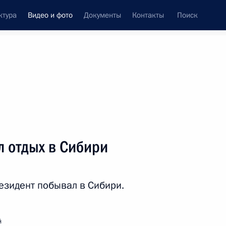
ктура
Видео и фото
Документы
Контакты
Поиск
си
встречи
Церемонии
октябрь, 2019
ть следующие материалы
л отдых в Сибири
Владимир Путин посетил
зидент побывал в Сибири.
ВГИК
й