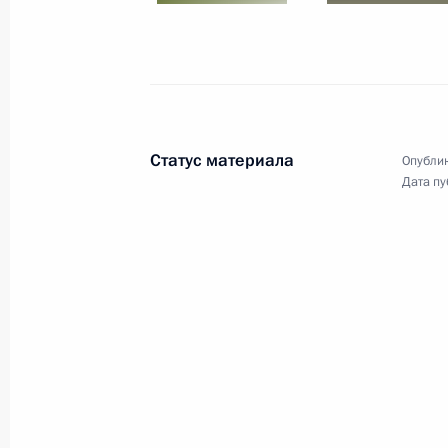
4 октября 2019 года
12 фото
Статус материала
Опублик
Дата пу
Форум «Российская
энергетическая неделя»