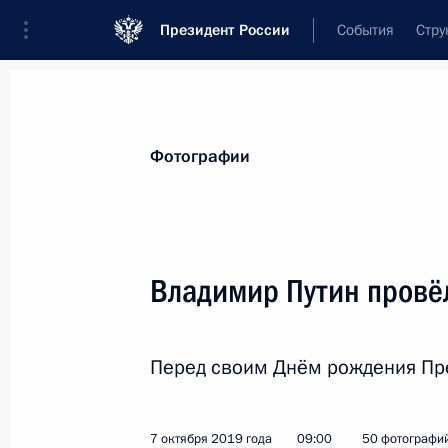
Президент России
События
Стру
Видеозаписи
Фотографии
Аудиозапи
Все материалы
Поездки
Совещания, 
Фотографии
Показа
Владимир Путин провё
Российско-турецкие
Перед своим Днём рождения Пре
переговоры
7 октября 2019 года
09:00
50 фотографи