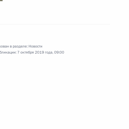
2 октября 2019 года
11 фото
ован в разделе:
Новости
бликации:
7 октября 2019 года, 09:00
Прощание с Жаком Шираком