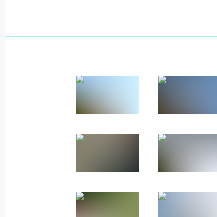
22 октября 2019 года
9 фото
Государственный визит
в Объединённые Арабские
Эмираты