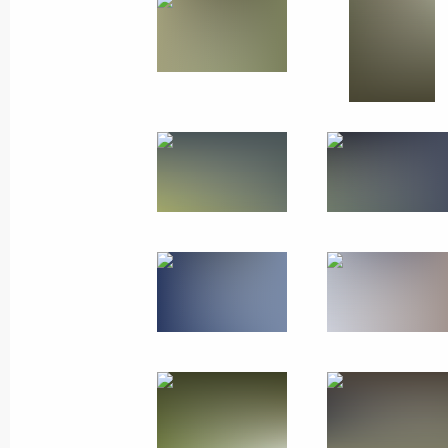
7 октября 2019 года
50 фото
Осмотр портово-
индустриального парка
«ОТЭКО»