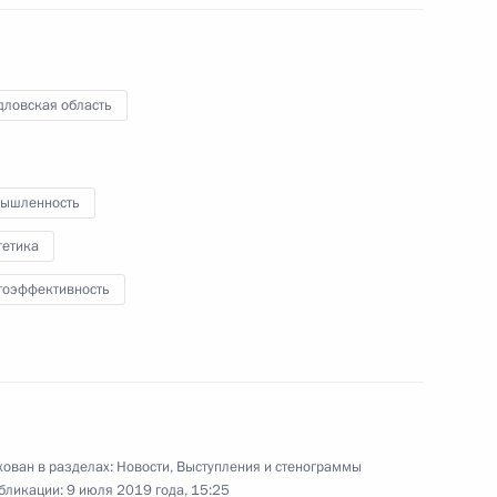
9 июля 2019 года
Аудио, 14 мин.
дловская область
Владимир Путин выступил перед
участниками II Глобального
саммита по производству
и индустриализации (GMIS).
ышленность
гетика
гоэффективность
Церемония закрытия
перекрёстных годов России
и Японии
ован в разделах:
Новости
,
Выступления и стенограммы
бликации:
9 июля 2019 года, 15:25