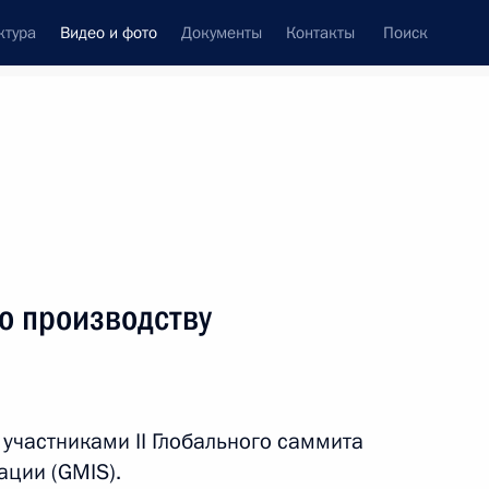
ктура
Видео и фото
Документы
Контакты
Поиск
си
ия, встречи
Встречи со СМИ
июль, 2019
ть следующие материалы
по производству
Заявления для прессы
по итогам российско-
участниками II Глобального саммита
боливийских переговоров
ации (GMIS).