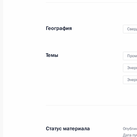
9 июля 2019 года
Аудио, 1 ч.
География
Свер
В Уральском федеральном
университете имени Б.Н.Ельцина
глава государства встретился
со студентами и аспирантами.
Темы
Пром
Президент осмотрел также
экспозицию инновационных
Энер
разработок УрФУ.
Энер
Международный форум
«Развитие
парламентаризма»
Статус материала
Опублик
Дата пу