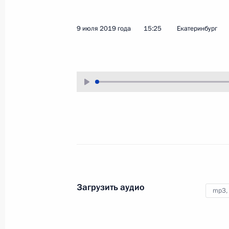
18 июля 2019 года
Аудио, 24 мин.
9 июля 2019 года
15:25
Екатеринбург
Владимир Путин и Президент
Республики Беларусь Александр
Лукашенко приняли участие
в работе Шестого форума
регионов России и Белоруссии.
Тема форума в этом году –
межрегиональные связи как
основа формирования единого
культурного и гуманитарного
пространства народов двух стран.
Загрузить аудио
mp3,
Посещение Уральского
федерального университета