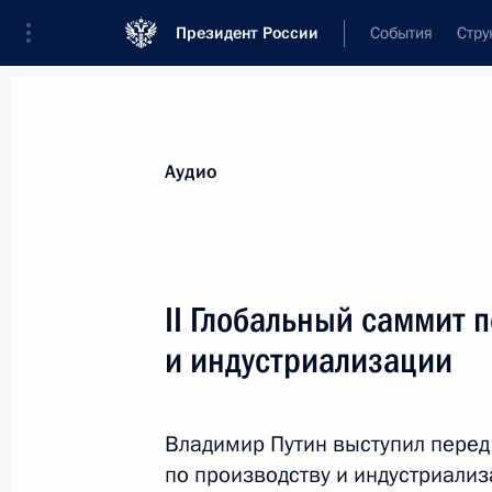
Президент России
События
Стру
Видеозаписи
Фотографии
Аудиозапи
Все материалы
Выступления
Совещан
Аудио
Показа
II Глобальный саммит 
и индустриализации
VI Форум регионов России
и Белоруссии
Владимир Путин выступил перед 
по производству и индустриализ