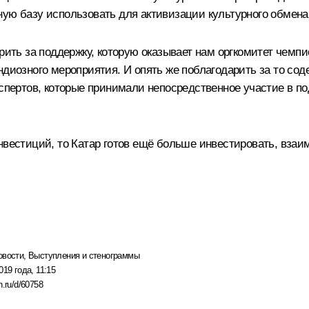
ную базу использовать для активизации культурного обмен
рить за поддержку, которую оказывает нам оргкомитет чемпи
ндиозного мероприятия. И опять же поблагодарить за то сод
кспертов, которые принимали непосредственное участие в п
нвестиций, то Катар готов ещё больше инвестировать, взаи
овости
,
Выступления и стенограммы
019 года, 11:15
n.ru/d/60758