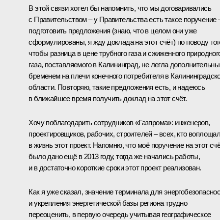
В этой связи хотел бы напомнить, что мы договаривались
с Правительством – у Правительства есть такое поручение 
подготовить предложения (знаю, что в целом они уже
сформулированы, я жду доклада на этот счёт) по поводу тог
чтобы разница в цене трубного газа и сжиженного природног
газа, поставляемого в Калининград, не легла дополнительн
бременем на плечи конечного потребителя в Калининградск
области. Повторяю, такие предложения есть, и надеюсь
в ближайшее время получить доклад на этот счёт.
Хочу поблагодарить сотрудников «Газпрома»: инженеров,
проектировщиков, рабочих, строителей – всех, кто воплоща
в жизнь этот проект. Напомню, что моё поручение на этот сч
было дано ещё в 2013 году, тогда же начались работы,
и в достаточно короткие сроки этот проект реализован.
Как я уже сказал, значение терминала для энергобезопасно
и укрепления энергетической базы региона трудно
переоценить, в первую очередь учитывая географическое