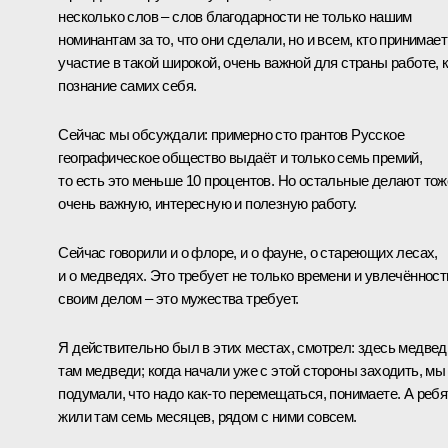
несколько слов – слов благодарности не только нашим
номинантам за то, что они сделали, но и всем, кто принимает
участие в такой широкой, очень важной для страны работе, 
познание самих себя.
Сейчас мы обсуждали: примерно сто грантов Русское
географическое общество выдаёт и только семь премий,
то есть это меньше 10 процентов. Но остальные делают тож
очень важную, интересную и полезную работу.
Сейчас говорили и о флоре, и о фауне, о стареющих лесах,
и о медведях. Это требует не только времени и увлечённост
своим делом – это мужества требует.
Я действительно был в этих местах, смотрел: здесь медвед
там медведи; когда начали уже с этой стороны заходить, мы
подумали, что надо как‑то перемещаться, понимаете. А ребя
жили там семь месяцев, рядом с ними совсем.