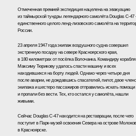
Отмеченная премией экспедиция нацелена на эвакуацию
из таймырской тундры легендарного самолёта Douglas C‑47 
единственного целого ленд-лизовского самолёта на террито
России.
23 апреля 1947 года экипаж воздушного судна совершил
экстренную посадку на севере Красноярского края,
в 180 километрах от посёлка Волочанка. Командиру корабля
Максиму Тюрикову удалось спасти машину и всех
находившихся на борту людей. Однако через четыре дня
после аварии, не дождавшись спасателей, пилот, двое член
экипажа и шестеро пассажиров отправились искать помощи
и пропали без вести. Тех, кто остался у самолёта, нашли
живыми.
Сейчас Douglas C‑47 находится на реставрации, после чего
поступит в Парк-музей освоения Севера на острове Молоко
в Красноярске.