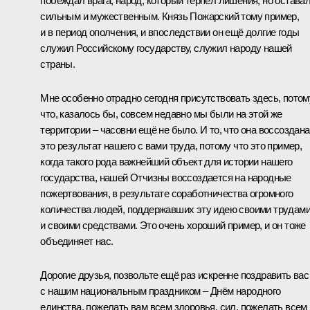
побеждал врага, народ, который терпел лишения, но остава
сильным и мужественным. Князь Пожарский тому пример,
и в период ополчения, и впоследствии он ещё долгие годы
служил Российскому государству, служил народу нашей
страны.
Мне особенно отрадно сегодня присутствовать здесь, потом
что, казалось бы, совсем недавно мы были на этой же
территории – часовни ещё не было. И то, что она воссоздана
это результат нашего с вами труда, потому что это пример,
когда такого рода важнейший объект для истории нашего
государства, нашей Отчизны воссоздается на народные
пожертвования, в результате соработничества огромного
количества людей, поддержавших эту идею своими трудам
и своими средствами. Это очень хороший пример, и он тоже
объединяет нас.
Дорогие друзья, позвольте ещё раз искренне поздравить вас
с нашим национальным праздником – Днём народного
единства, пожелать вам всем здоровья, сил, пожелать всем