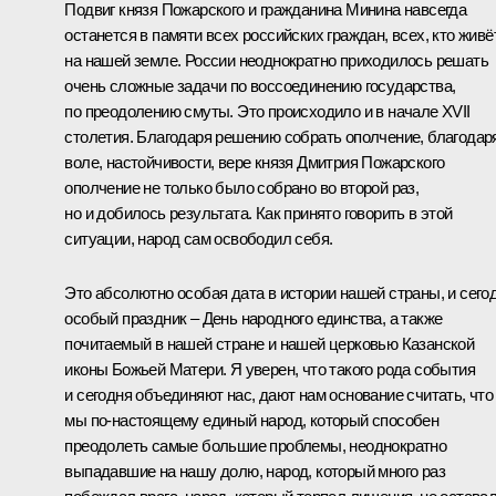
Подвиг князя Пожарского и гражданина Минина навсегда
останется в памяти всех российских граждан, всех, кто живё
на нашей земле. России неоднократно приходилось решать
очень сложные задачи по воссоединению государства,
по преодолению смуты. Это происходило и в начале XVII
столетия. Благодаря решению собрать ополчение, благодар
воле, настойчивости, вере князя Дмитрия Пожарского
ополчение не только было собрано во второй раз,
но и добилось результата. Как принято говорить в этой
ситуации, народ сам освободил себя.
Это абсолютно особая дата в истории нашей страны, и сего
особый праздник – День народного единства, а также
почитаемый в нашей стране и нашей церковью Казанской
иконы Божьей Матери. Я уверен, что такого рода события
и сегодня объединяют нас, дают нам основание считать, что
мы по‑настоящему единый народ, который способен
преодолеть самые большие проблемы, неоднократно
выпадавшие на нашу долю, народ, который много раз