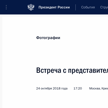
Президент России
События
Стру
Видеозаписи
Фотографии
Аудиозапи
Все материалы
Поездки
Совещания, 
Фотографии
Показа
Встреча с представите
Вручение государстве
24 октября 2018 года
17:20
Москва, Кре
27 ноября 2018 года
Москва, Кремль