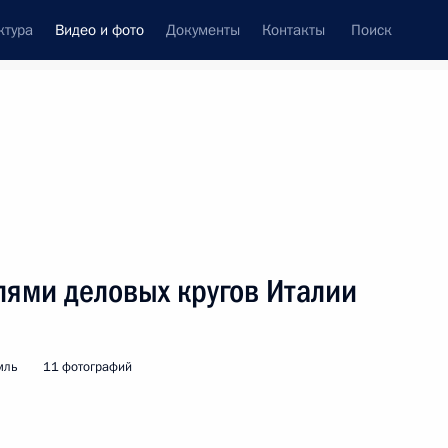
ктура
Видео и фото
Документы
Контакты
Поиск
си
встречи
Церемонии
ноябрь, 2018
ть следующие материалы
лями деловых кругов Италии
нных наград
мль
11 фотографий
48 фото