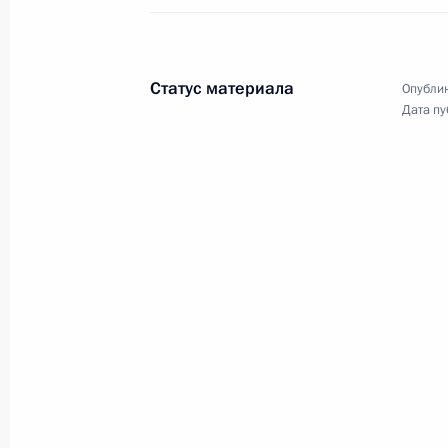
Статус материала
Опублик
Дата пу
Церемония представления
офицеров, назначенных
на высшие командные
должности
25 октября 2018 года
11 фото