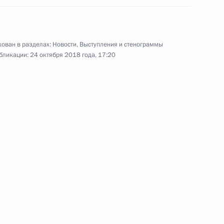
ован в разделах:
Новости
,
Выступления и стенограммы
бликации:
24 октября 2018 года, 17:20
Встреча с представителями
деловых кругов Италии
24 октября 2018 года
11 фото