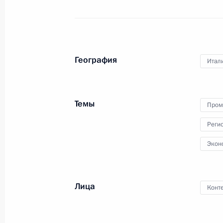
Президент выступил
География
Итал
на съезде партии «Единая
Россия»
Темы
Пром
8 декабря 2018 года
15 фото
Реги
Экон
Лица
Конт