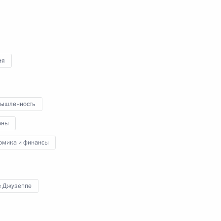
Визит в Казахстан. Саммит
ия
ОДКБ. Межрегиональный
форум
ышленность
8 − 9 ноября 2018 года
48 фото
оны
омика и финансы
е Джузеппе