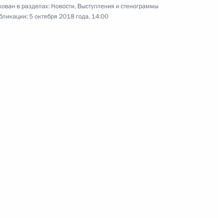
ован в разделах:
Новости
,
Выступления и стенограммы
бликации:
5 октября 2018 года, 14:00
и
Открытие выставки «Имперские
столицы: Санкт-Петербург – Вена.
Шедевры музейных коллекций»
3 октября 2018 года
Аудио, 7 мин.