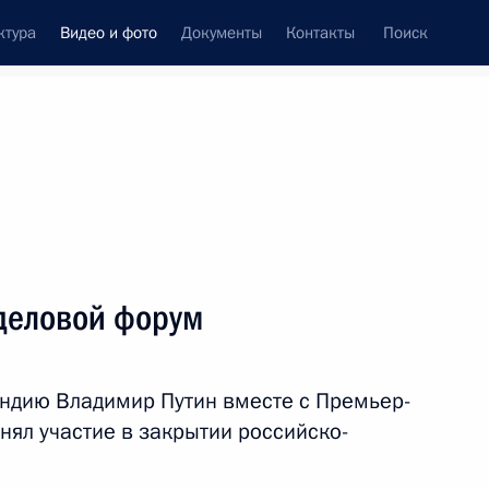
ктура
Видео и фото
Документы
Контакты
Поиск
си
ия, встречи
Встречи со СМИ
октябрь, 2018
ть следующие материалы
деловой форум
Заседание дискуссионного
Индию Владимир Путин вместе с Премьер-
клуба «Валдай»
ял участие в закрытии российско-