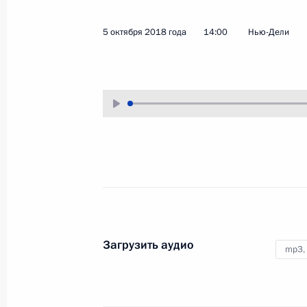
19 октября 2018 года
Аудио, 15 мин.
5 октября 2018 года
14:00
Нью-Дели
Владимир Путин и Шавкат
Мирзиёев приняли участие
в закрытии Первого форума
межрегионального сотрудничества
между Российской Федерацией
и Республикой Узбекистан.
Заявления для прессы по итогам
переговоров с Президентом Египта
Абдельфаттахом Сиси
Загрузить аудио
mp3,
17 октября 2018 года
Аудио, 15 мин.