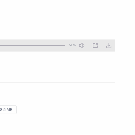
18 октября 2018 года
Аудио, 3 ч.
Владимир Путин принял участие
в пленарной сессии юбилейного,
XV заседания Международного
дискуссионного клуба «Валдай».
00:00
Пятый форум регионов
России и Белоруссии
8.5 МБ
12 октября 2018 года
Аудио, 10 мин.