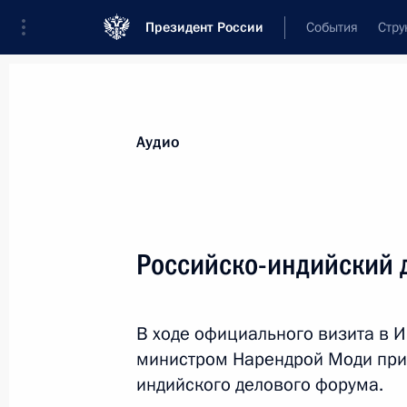
Президент России
События
Стру
Видеозаписи
Фотографии
Аудиозапи
Все материалы
Выступления
Совещан
Аудио
Показа
Российско-индийский 
Первый форум
В ходе официального визита в 
межрегионального
министром Нарендрой Моди прин
сотрудничества между
индийского делового форума.
Россией и Узбекистаном