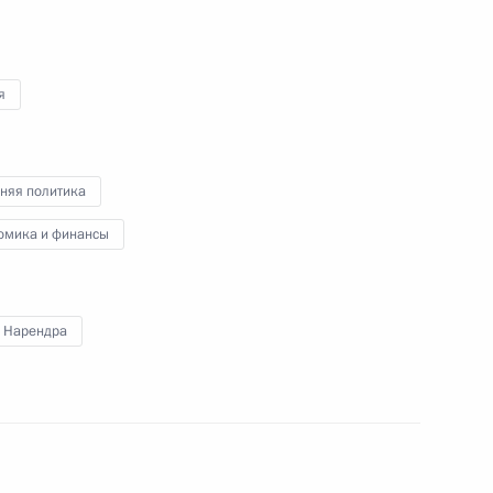
я
няя политика
омика и финансы
Российско-индийский
 Нарендра
деловой форум
5 октября 2018 года
Аудио, 9 мин.