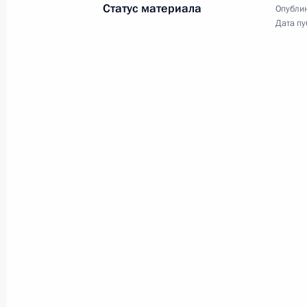
Статус материала
Опублик
Владимир Путин провёл
Дата пу
совещание о мерах по реализаци
потенциала агропромышленного
комплекса страны. С основным
докладом выступил Министр
сельского хозяйства Дмитрий
Патрушев.
Заявления для прессы
по итогам российско-
индийских переговоров
5 октября 2018 года
Аудио, 18 мин.