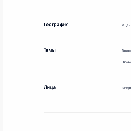
География
Инди
Темы
Внеш
Экон
Совещание по вопросам
Лица
Моди
развития сельского
хозяйства
9 октября 2018 года
Аудио, 26 мин.