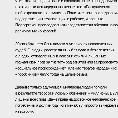
уничтожались целые слои и сословия нашего народа. Было
практически ликвидировано казачество. «Раскулачено»
и обескровлено крестьянство. Политическим преследовани
подверглись и интеллигенция, и рабочие, и военные.
Подверглись преследованиям представители абсолютно вс
религиозных конфессий.
30 октября – это День памяти о миллионах искалеченных
судеб. О людях, расстрелянных без суда и без следствия,
о людях, отправленных в лагеря и ссылки, лишённых
гражданских прав за «не тот» род занятий или за пресловуто
«социальное происхождение». Клеймо «врагов народа» и их
«пособников» легло тогда на целые семьи.
Давайте только вдумаемся: миллионы людей погибли
в результате террора и ложных обвинений – миллионы. Был
лишены всех прав. Даже права на достойное человеческое
погребение, а долгие годы их имена были просто вычеркнут
из истории.