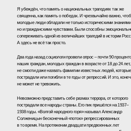
Я убеждён, что память о национальных трагедиях так же
священна, как память о победах. И чрезвычайно важно, что
молодые люди обладали не только историческими знаниями
но и гражданскими чувствами. Были способны эмоциональн
сопереживать одной из величайших трагедий в истории Росс
А здесь не всё так просто.
Два года назад социологи провели опрос – почти 90 процент
наших граждан, молодых граждан в возрасте от 18 до 24 лет,
не смогли даже назвать фамилии известных людей, которы
пострадали или погибли в те годы от репрессий. И это, конеч
не может не тревожить.
Невозможно представить себе размах террора, от которого
пострадали все народы страны. Его пик пришёлся на 1937–
1938 годы. «Волгой народного горя» называл Александр
Солженицын бесконечный «поток» репрессированных
в то время. На протяжении двадцати предвоенных лет