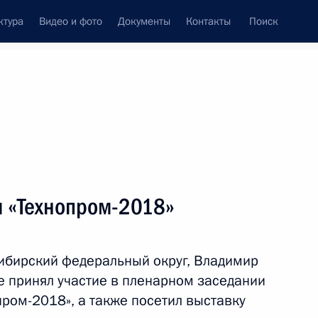
ктура
Видео и фото
Документы
Контакты
Поиск
венный Совет
Совет Безопасности
Комиссии и советы
леграммы
Сведения о Президенте
август, 2018
ть следующие материалы
 «Технопром-2018»
 Днём рождения
ибирский федеральный округ, Владимир
е принял участие в пленарном заседании
ром-2018», а также посетил выставку