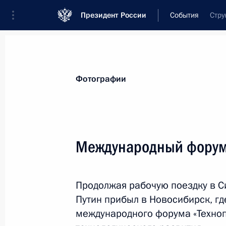
Президент России
События
Стру
Президент
Администрация
Государст
Новости
Стенограммы
Поездки
Те
Фотографии
Показа
Международный форум
Поздравление Роберту Кочаряну с
Продолжая рабочую поездку в С
31 августа 2018 года, 11:20
Путин прибыл в Новосибирск, гд
международного форума «Техноп