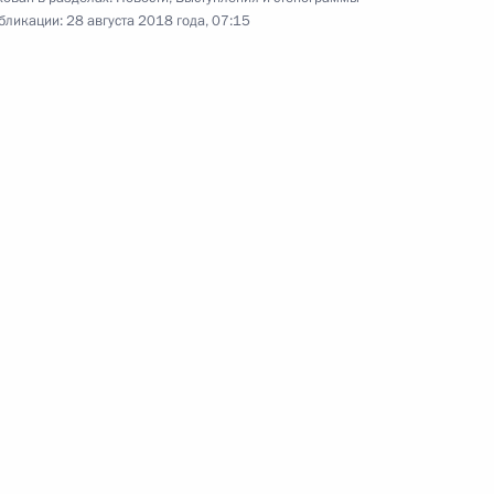
бликации:
28 августа 2018 года, 07:15
сти Александром Бурковым
1
ческим вопросам
2
5м
6
5м