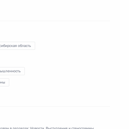
ом Белоруссии Александром
сибирская область
ублики Саха (Якутия) Айсеном
2
ышленность
асть, Ново-Огарёво
оны
м России
1
30м
ован в разделах:
Новости
,
Выступления и стенограммы