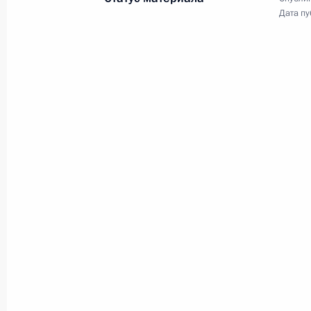
Дата пу
28 августа 2018 года, вторник
Встреча с врио главы Омской обла
28 августа 2018 года, 14:00
Омск
Совещание по социально-экономи
28 августа 2018 года, 11:35
Омск
Президент прибыл в Омск
28 августа 2018 года, 11:30
Омск