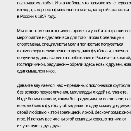
настоящему любят. И эта любовь, что называется, с первого
взгляда, с первого официального матча, который состоялся
в России в 1897 году.
Мы ответственно готовились провести у себя это грандиозн
мероприятие и сделали всё для того, чтобы болельщики,
спортсмены, специалисты могли полностью погрузиться
в атмосферу великолепного праздника футбола и, конечно,
получили удовольствие от пребывания в России – открытой,
гостеприимной, радушной – обрели здесь новых друзей, но
единомышленников.
Давайте вдумаемся: нас – преданных поклонников футбола 
без всякого преувеличения, миллиарды людей на планете.
И где бы мы ни жили, каким бы традициям ни следовали, на
всех любовь к футболу объединяет в одну команду, единую
своей любовью к этой зрелищной, яркой, бескомпромиссной
игре. И потому все члены этой команды хорошо понимают
и чувствуют друг друга.