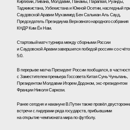
Киргизии, Ливана, Молдавии, Панамы, Парагвая, Руанды,
Таджикистана, Узбекистана и Южной Осетии, наследный пр
Саудовской Аравии Мухаммед Бен Сальман Аль Сауд,
Председатель Президиума Верховного народного собрания
КНДР Ким Ён Нам.
Стартовый матч турнира между сборными России
и Саудовской Аравии завершился победой россиян со счёт
5:0.
В перерыве матча Президент России пообщался, в частност
с Заместителем премьера Госсовета Китая Сунь Чуньлань,
Президентом Молдавии
Игорем Додоном
, экс-президентом
Франции Николя Саркози.
Ранее сегодня и накануне В.Путин также провёл двусторонн
встречи с лидерами ряда государств, прибывшими
на открытие чемпионата мира по футболу.