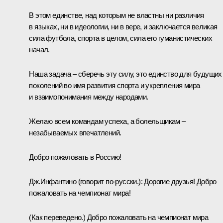
В этом единстве, над которым не властны ни различия
в языках, ни в идеологии, ни в вере, и заключается великая
сила футбола, спорта в целом, сила его гуманистических
начал.
Наша задача – сберечь эту силу, это единство для будущих
поколений во имя развития спорта и укрепления мира
и взаимопонимания между народами.
Желаю всем командам успеха, а болельщикам –
незабываемых впечатлений.
Добро пожаловать в Россию!
Дж.Инфантино
(
г
оворит по-русски.)
:
Дорогие друзья! Добро
пожаловать на чемпионат мира!
(Как переведено.)
Добро пожаловать на чемпионат мира