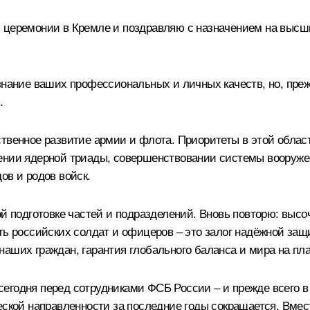
й церемонии в Кремле и поздравляю с назначением на выс
знание ваших профессиональных и личных качеств, но, преж
.
ственное развитие армии и флота. Приоритеты в этой обла
лении ядерной триады, совершенствовании системы вооруже
ов и родов войск.
вой подготовке частей и подразделений. Вновь повторю: вы
ть российских солдат и офицеров – это залог надёжной за
аших граждан, гарантия глобального баланса и мира на пла
егодня перед сотрудниками ФСБ России – и прежде всего в
ческой направленности за последние годы сокращается. Вме