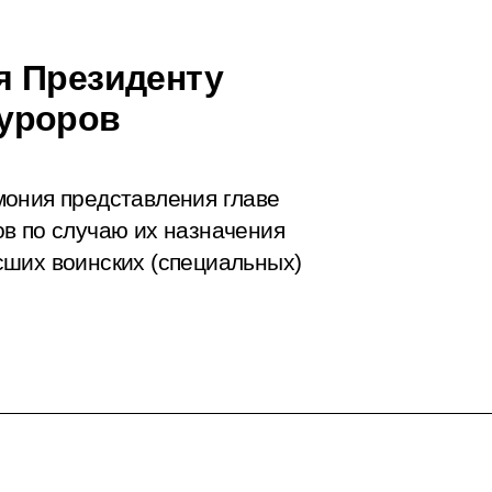
я Президенту
уроров
мония представления главе
в по случаю их назначения
сших воинских (специальных)