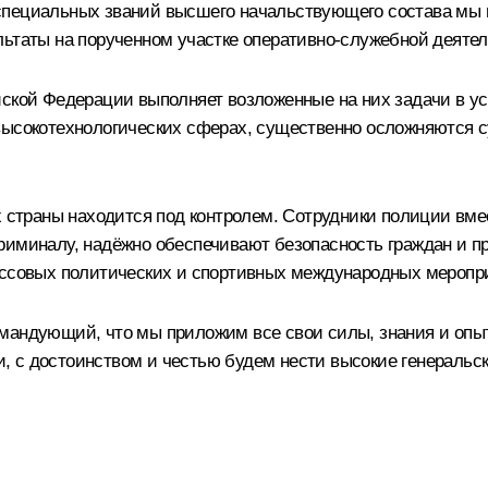
специальных званий высшего начальствующего состава мы 
льтаты на порученном участке оперативно-служебной деятел
йской Федерации выполняет возложенные на них задачи в у
 высокотехнологических сферах, существенно осложняются 
х страны находится под контролем. Сотрудники полиции вмес
иминалу, надёжно обеспечивают безопасность граждан и пра
массовых политических и спортивных международных меропр
мандующий, что мы приложим все свои силы, знания и опы
 с достоинством и честью будем нести высокие генеральск