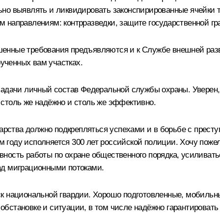
ьно выявлять и ликвидировать законспирированные ячейки 
 направлениям: контрразведки, защите государственной гра
нные требования предъявляются и к Службе внешней разве
рученных вам участках.
задачи личный состав Федеральной службы охраны. Уверен,
столь же надёжно и столь же эффективно.
дарства должно подкрепляться успехами и в борьбе с престу
том году исполняется 300 лет российской полиции. Хочу пож
ность работы по охране общественного порядка, усиливатьс
ад миграционными потоками.
ск национальной гвардии. Хорошо подготовленные, мобильн
бстановке и ситуации, в том числе надёжно гарантировать