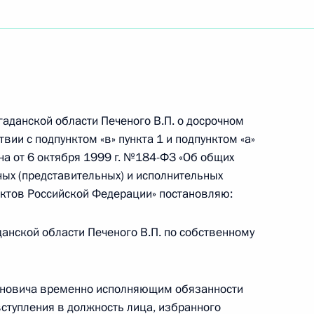
ого принца Абу-Даби
гаданской области Печеного В.П. о досрочном
вии с подпунктом «в» пункта 1 и подпунктом «а»
на от 6 октября 1999 г. №184-ФЗ «Об общих
ийско-болгарских
7
27м
ых (представительных) и исполнительных
ектов Российской Федерации» постановляю:
данской области Печеного В.П. по собственному
11
тиновича временно исполняющим обязанности
вступления в должность лица, избранного