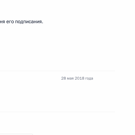
олномочий губернатора
дня его подписания.
3
28 мая 2018 года
и губернатора Амурской