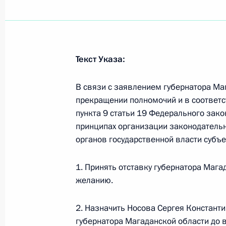
1 июня Президент примет Наследн
Мухаммеда Аль Нахайяна
31 мая 2018 года, 12:00
Текст Указа:
В связи с заявлением губернатора Ма
30 мая 2018 года, среда
прекращении полномочий и в соответст
пункта 9 статьи 19 Федерального зако
Пресс-конференция по итогам росс
принципах организации законодательн
переговоров
органов государственной власти субъ
30 мая 2018 года, 18:00
Москва, Кремль
1. Принять отставку губернатора Мага
желанию.
Российско-болгарские переговоры
2. Назначить Носова Сергея Констан
30 мая 2018 года, 17:40
Москва, Кремль
губернатора Магаданской области до 