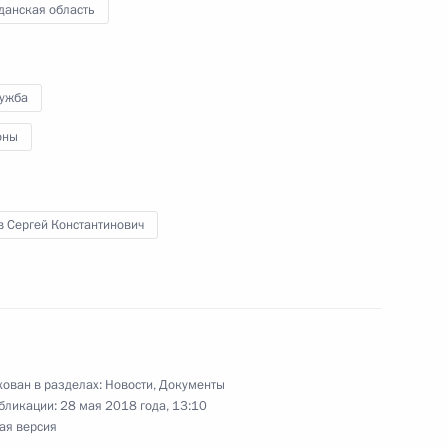
данская область
4
лужба
оны
ом Турции Реджепом Тайипом
в Сергей Константинович
и Губернатора Ямало-
ован в разделах:
Новости
,
Документы
бликации:
28 мая 2018 года, 13:10
ая версия