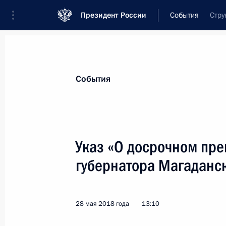
Президент России
События
Стру
Президент
Администрация
Государст
Новости
Стенограммы
Поездки
Те
События
Показа
Указ «О досрочном пр
губернатора Магаданс
Церемония представления Президе
и прокуроров
31 мая 2018 года, 16:00
Москва, Кремль
28 мая 2018 года
13:10