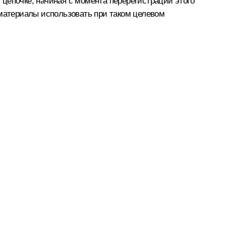
й цепочке, начиная с момента перерегистрации этого
 материалы использовать при таком целевом