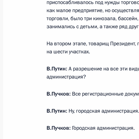
приспосабливалось под нужды торгово
как малое предприятие, но осуществл
торговли, было три кинозала, бассейн
Совещание о ликвидации последст
занимались с детьми, а также ряд други
27 марта 2018 года, 07:15
Кемерово
На втором этапе, товарищ Президент, 
на шести участках.
Владимир Путин почтил память пог
В.Путин:
А разрешение на все эти вид
27 марта 2018 года, 05:50
Кемерово
администрация?
В.Пучков:
Все регистрационные докум
26 марта 2018 года, понедельник
Телефонный разговор с Президен
В.Путин:
Ну, городская администрация
Темером
В.Пучков:
Городская администрация.
26 марта 2018 года, 21:00