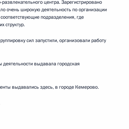
-развлекательного центра. Зарегистрировано
яло очень широкую деятельность по организации
, соответствующие подразделения, где
вий пожара в Кемерове
4
25м
х структур.
группировку сил запустили, организовали работу
ибших при пожаре в Кемерове
5
47
ы деятельности выдавала городская
енты выдавались здесь, в городе Кемерово.
том Бразилии Мишелом
.