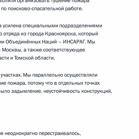
волили организовать тушение пожара
по поисково-спасательной работе.
ла усилена специальными подразделениями
 траура
о отряда из города Красноярска, который
ции Объединённых Наций – ИНСАРАГ. Мы
з Москвы, а также соответствующее
сти и Томской области.
раждан в Кемерове
1
6м
 участках. Мы параллельно осуществляли
ие пожара, потому что в отдельных точках
было задымление, неустойчивость конструкций,
страдавших при пожаре
2
4м
ие неоднократно перестраивалось,