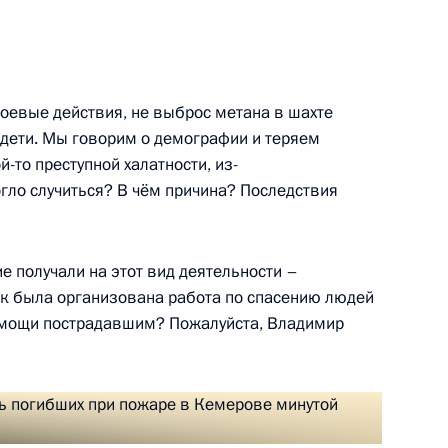
 боевые действия, не выброс метана в шахте
ом Белоруссии Александром
дети. Мы говорим о демографии и теряем
й-то преступной халатности, из-
гло случиться? В чём причина? Последствия
 получали на этот вид деятельности –
ом Сербии Александром
ак была организована работа по спасению людей
помощи пострадавшим? Пожалуйста, Владимир
ом Вьетнама Чан Дай Куангом