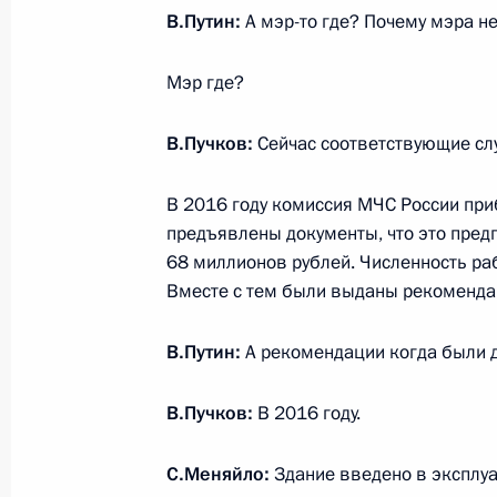
В.Путин:
А мэр-то где? Почему мэра н
Российско-катарские переговоры
Мэр где?
26 марта 2018 года, 20:10
Москва, Кремль
В.Пучков:
Сейчас соответствующие сл
В 2016 году комиссия МЧС России пр
Показа
предъявлены документы, что это предп
68 миллионов рублей. Численность ра
Вместе с тем были выданы рекомендац
В.Путин:
А рекомендации когда были 
Встреча с военнослужащими Во
В.Пучков:
В 2016 году.
26 июля 2026 года
С.Меняйло:
Здание введено в эксплуа