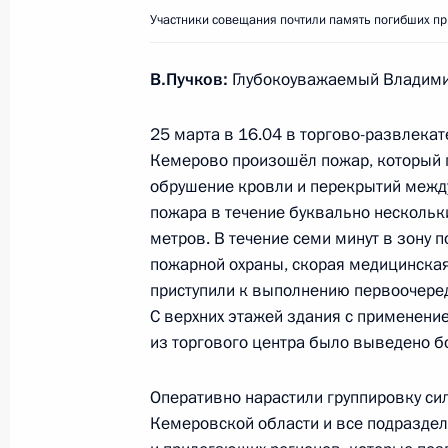
28 марта 2018 года, 18:00
Участники совещания почтили память погибших пр
В.Пучков:
Глубокоуважаемый Владими
Встреча с Александром Бастрыкин
25 марта в 16.04 в торгово-развлека
28 марта 2018 года, 17:15
Московская обла
Кемерово произошёл пожар, который 
обрушение кровли и перекрытий между
пожара в течение буквально нескольк
Совещание по экономическим воп
метров. В течение семи минут в зону
пожарной охраны, скорая медицинска
28 марта 2018 года, 15:00
Московская обла
приступили к выполнению первоочере
С верхних этажей здания с применени
из торгового центра было выведено б
27 марта 2018 года, вторник
Оперативно нарастили группировку си
Телефонный разговор с Президент
Кемеровской области и все подраздел
Эрдоганом