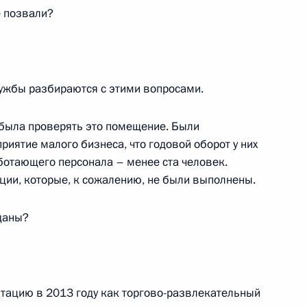
е позвали?
7
ужбы разбираются с этими вопросами.
ибыла проверять это помещение. Были
ть предыдущие материалы
риятие малого бизнеса, что годовой оборот у них
ботающего персонала – менее ста человек.
ии, которые, к сожалению, не были выполнены.
даны?
енно-Морского Флота
тацию в 2013 году как торгово-развлекательный