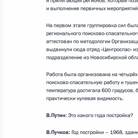
и прилегающих регионов, которые поз
27 марта 2018 года, 18:00
и выполнение первичных мероприятий 
На первом этапе группировка сил бы
28 марта объявлено в России днём
регионального поисково-спасательног
аттестован по методологии Организа
27 марта 2018 года, 13:15
выдвинули сюда отряд «Центроспас» и
подразделение из Новосибирской обла
Встреча с инициативной группой г
Работа была организована на четырёх
27 марта 2018 года, 08:20
Кемерово
поисково-спасательную работу и тушен
температура достигала 600 градусов, 
практически нулевая видимость.
Президент навестил в больнице по
В.Путин:
Это какого года постройка?
в Кемерове
27 марта 2018 года, 08:00
Кемерово
В.Пучков:
Год постройки – 1968, здан