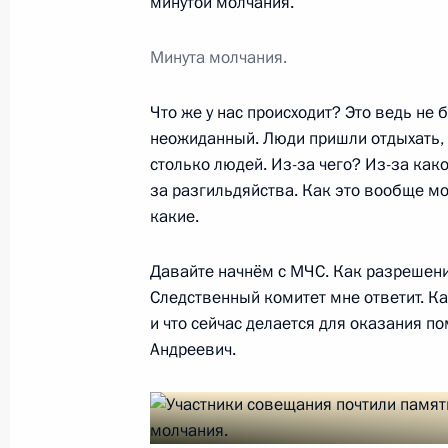
минутой молчания.
Минута молчания.
28 марта 2018 года, среда
Что же у нас происходит? Это ведь не
Телефонный разговор с Президент
неожиданный. Люди пришли отдыхать, 
Лукашенко
столько людей. Из-за чего? Из-за како
28 марта 2018 года, 20:50
за разгильдяйства. Как это вообще мо
какие.
Давайте начнём с МЧС. Как разрешение
Телефонный разговор с Президент
Следственный комитет мне ответит. К
Вучичем
и что сейчас делается для оказания 
28 марта 2018 года, 18:35
Андреевич.
Телефонный разговор с Президент