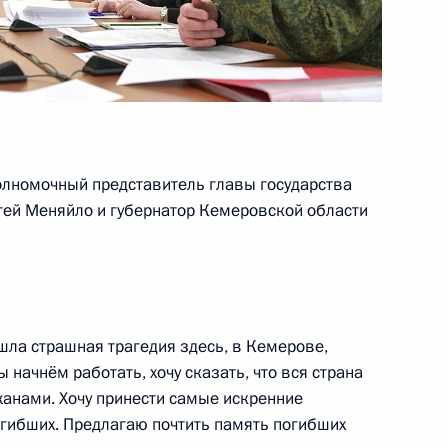
бдельфаттаху Сиси с победой
олномочный представитель главы государства
гей Меняйло и губернатор Кемеровской области
Александром Новаком
4
димира Путина, Федерального
шла страшная трагедия здесь, в Кемерове,
ь, Президента Франции
 начнём работать, хочу сказать, что вся страна
 Украины Петра Порошенко
жанами. Хочу принести самые искренние
гибших. Предлагаю почтить память погибших