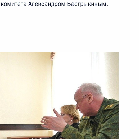
 комитета Александром Бастрыкиным.
снефть» Николаем Токаревым
4
сть, Ново-Огарёво
 Совета Безопасности
5