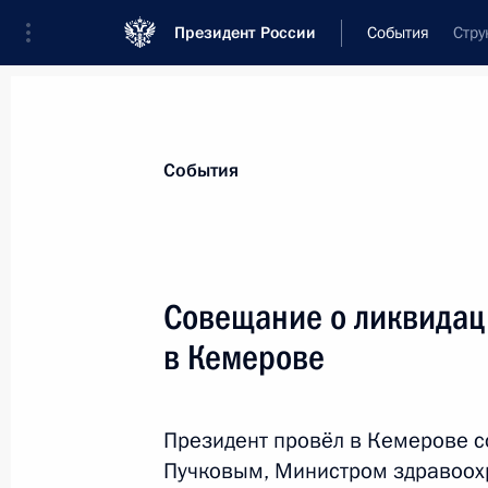
Президент России
События
Стру
Президент
Администрация
Государст
Новости
Стенограммы
Поездки
Те
События
Показа
Совещание о ликвидац
в Кемерове
1 апреля 2018 года, воскресенье
Телефонный разговор с Аманом Ту
Президент провёл в Кемерове 
1 апреля 2018 года, 14:45
Пучковым, Министром здравоох