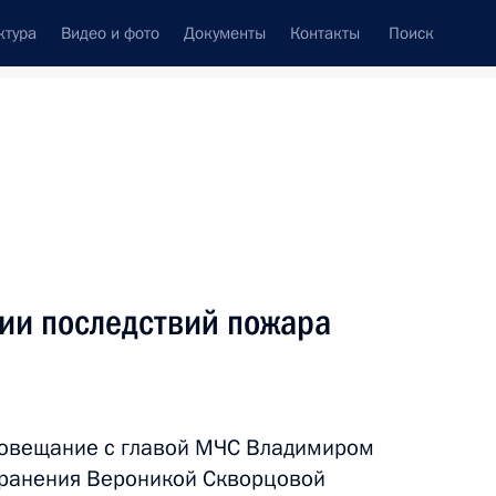
ктура
Видео и фото
Документы
Контакты
Поиск
венный Совет
Совет Безопасности
Комиссии и советы
леграммы
Сведения о Президенте
апрель, 2018
ть следующие материалы
ии последствий пожара
леевым
совещание с главой МЧС Владимиром
ранения Вероникой Скворцовой