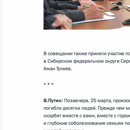
Поздравление Президенту Египта А
на президентских выборах
30 марта 2018 года, 13:15
29 марта 2018 года, четверг
В совещании также приняли участие п
в Сибирском федеральном округе Сер
Встреча с Министром энергетики 
Аман Тулеев.
29 марта 2018 года, 14:10
Москва, Кремль
* * *
Заявление Президента России Вла
В.Путин:
Позавчера, 25 марта, произо
канцлера Германии Ангелы Меркел
погибли десятки людей. Прежде чем мы
Эммануэля Макрона и Президента
скорбит вместе с вами, вместе с горо
и глубокие соболезнования семьям по
29 марта 2018 года, 14:00