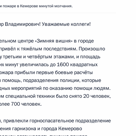
и пожаре в Кемерове минутой молчания.
р Владимирович! Уважаемые коллеги!
ым и Вероникой Скворцовой
5
15м
тельном центре «Зимняя вишня» в городе
сть, Ново-Огарёво
привёл к тяжёлым последствиям. Произошло
 третьим и четвёртым этажами, и площадь
их минут увеличилась до 1600 квадратных
росам
4
3м
 пожара прибыли первые боевые расчёты
я помощь, подразделения полиции, которые
сть, Ново-Огарёво
дных мероприятий по оказанию помощи людям.
ем специальной техники было снято 20 человек,
олее 700 человек.
л, привлекли горноспасательное подразделение
ом Турции Реджепом Тайипом
ения гарнизона и города Кемерово