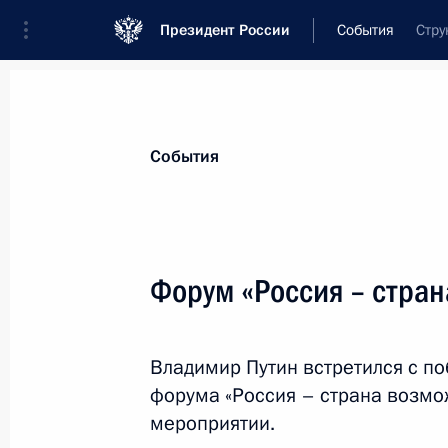
Президент России
События
Стру
Президент
Администрация
Государст
Новости
Стенограммы
Поездки
Те
События
Показа
Форум «Россия – стра
15 марта 2018 года, четверг
Владимир Путин встретился с п
Форум «Россия – страна возможнос
форума «Россия – страна возмо
15 марта 2018 года, 18:00
Москва
мероприятии.