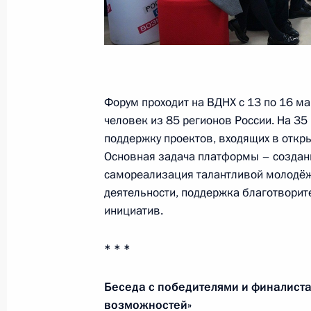
Осмотр нового терминала аэропор
14 марта 2018 года, 17:50
Симферополь
Форум проходит на ВДНХ с 13 по 16 ма
Осмотр готового участка Крымског
человек из 85 регионов России. На 3
14 марта 2018 года, 15:50
остров Тузла
поддержку проектов, входящих в откр
Основная задача платформы – создан
самореализация талантливой молодёж
Поздравление Ангеле Меркель с пе
деятельности, поддержка благотворит
Федерального канцлера Германии
инициатив.
14 марта 2018 года, 13:30
* * *
Беседа с победителями и финалиста
13 марта 2018 года, вторник
возможностей»