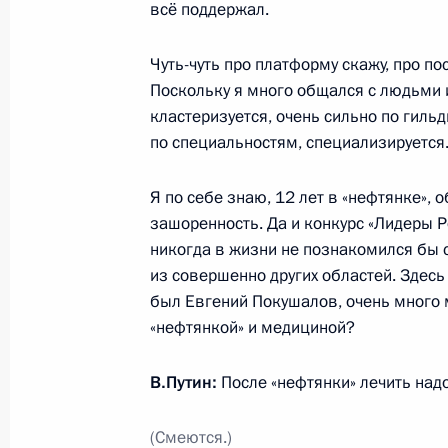
всё поддержал.
Всероссийский форум сельхозпрои
Чуть-чуть про платформу скажу, про по
12 марта 2018 года, 18:30
Краснодар
Поскольку я много общался с людьми и
кластеризуется, очень сильно по гиль
по специальностям, специализируется
Соболезнования в связи с кончино
12 марта 2018 года, 17:15
Я по себе знаю, 12 лет в «нефтянке»,
зашоренность. Да и конкурс «Лидеры Р
никогда в жизни не познакомился бы с
из совершенно других областей. Здесь
Посещение Национального центра 
был Евгений Покушалов, очень много 
12 марта 2018 года, 16:50
Краснодар
«нефтянкой» и медициной?
В.Путин:
После «нефтянки» лечить надо
10 марта 2018 года, суббота
(Смеются.)