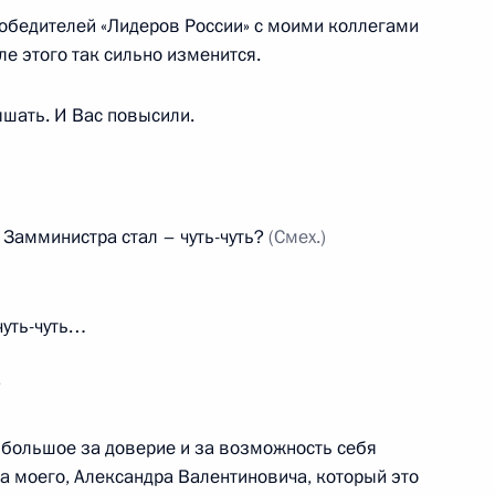
1
победителей «Лидеров России» с моими коллегами
сле этого так сильно изменится.
ышать. И Вас повысили.
 принцем Абу-Даби
. Замминистра стал – чуть-чуть?
(Смех.)
 чуть-чуть…
ом Туркменистана Гурбангулы
?
 большое за доверие и за возможность себя
ка моего, Александра Валентиновича, который это