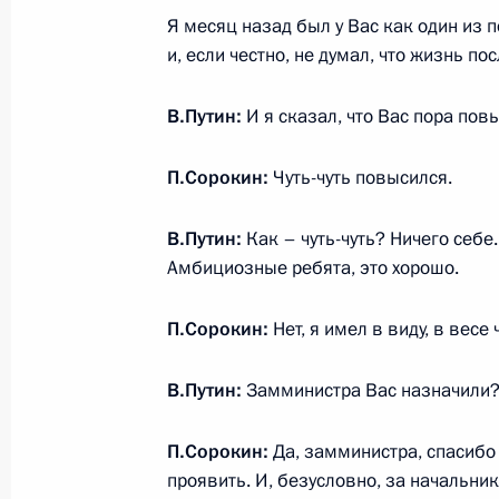
Владимир Путин прибыл в Дагестан
Я месяц назад был у Вас как один из 
13 марта 2018 года, 14:50
Махачкала
и, если честно, не думал, что жизнь по
В.Путин:
И я сказал, что Вас пора пов
12 марта 2018 года, понедельник
П.Сорокин:
Чуть-чуть повысился.
Телефонный разговор с Наследным
Мухаммедом Аль Нахайяном
В.Путин:
Как – чуть-чуть? Ничего себе
12 марта 2018 года, 21:30
Амбициозные ребята, это хорошо.
П.Сорокин:
Нет, я имел в виду, в весе
Телефонный разговор с Президент
В.Путин:
Замминистра Вас назначили
Бердымухамедовым
12 марта 2018 года, 21:10
П.Сорокин:
Да, замминистра, спасибо
проявить. И, безусловно, за начальни