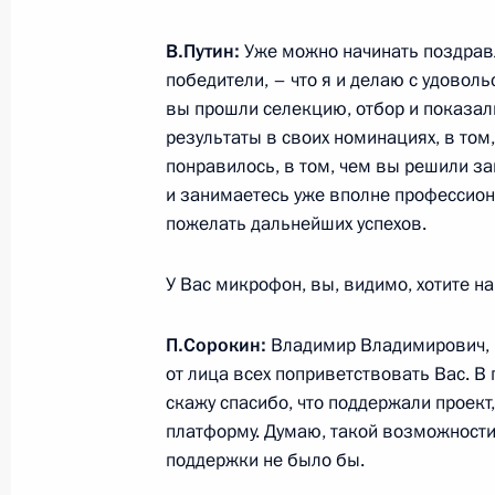
Рабочая встреча с врио главы Даг
В.Путин:
Уже можно начинать поздрав
Васильевым
победители, – что я и делаю с удоволь
13 марта 2018 года, 18:30
Махачкала
вы прошли селекцию, отбор и показал
результаты в своих номинациях, в том,
понравилось, в том, чем вы решили з
Совещание по вопросам социально
и занимаетесь уже вполне профессион
Дагестана
пожелать дальнейших успехов.
13 марта 2018 года, 18:00
Махачкала
У Вас микрофон, вы, видимо, хотите на
П.Сорокин:
Владимир Владимирович, 
Встреча с представителями общест
от лица всех поприветствовать Вас. В
скажу спасибо, что поддержали проект
13 марта 2018 года, 17:30
Махачкала
платформу. Думаю, такой возможности
поддержки не было бы.