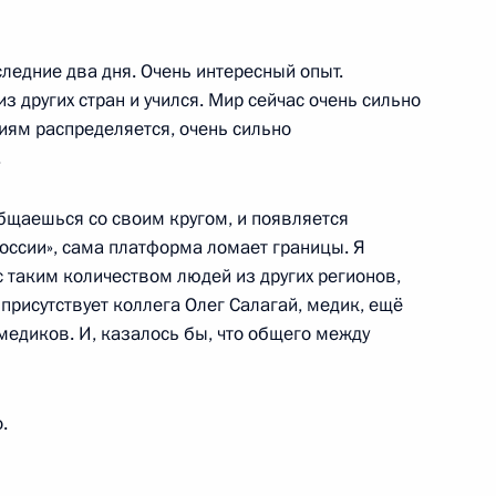
зводителей
:
9
следние два дня. Очень интересный опыт.
з других стран и учился. Мир сейчас очень сильно
диям распределяется, очень сильно
.
й Олега Табакова
 общаешься со своим кругом, и появляется
оссии», сама платформа ломает границы. Я
 таким количеством людей из других регионов,
 присутствует коллега Олег Салагай, медик, ещё
зерна в Краснодаре
6
16м
медиков. И, казалось бы, что общего между
.