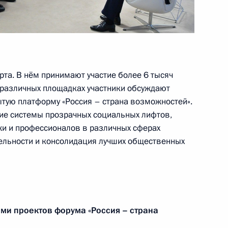
та Симферополь
12
рта. В нём принимают участие более 6 тысяч
о моста
7
5 различных площадках участники обсуждают
ытую платформу «Россия – страна возможностей».
ие системы прозрачных социальных лифтов,
и и профессионалов в различных сферах
реизбранием на пост
ельности и консолидация лучших общественных
ми проектов форума «Россия – страна