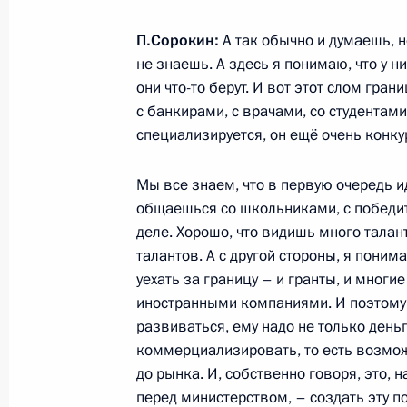
Интервью американскому телекана
10 марта 2018 года, 10:00
П.Сорокин:
А так обычно и думаешь, 
не знаешь. А здесь я понимаю, что у н
они что-то берут. И вот этот слом гран
с банкирами, с врачами, со студентам
8 марта 2018 года, четверг
специализируется, он ещё очень конку
Поздравление российским женщин
Мы все знаем, что в первую очередь ид
8 марта 2018 года, 09:00
общаешься со школьниками, с победит
деле. Хорошо, что видишь много талан
талантов. А с другой стороны, я поним
7 марта 2018 года, среда
уехать за границу – и гранты, и многи
иностранными компаниями. И поэтому д
Заседание наблюдательного совета 
развиваться, ему надо не только день
инициатив
коммерциализировать, то есть возмож
7 марта 2018 года, 15:30
Самара
до рынка. И, собственно говоря, это, н
перед министерством, – создать эту по