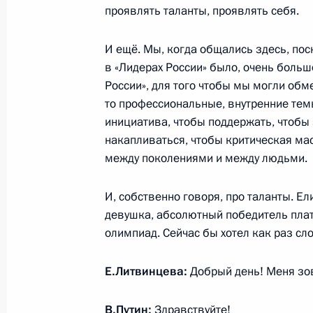
проявлять таланты, проявлять себя.
Встреча с врио губернатора Самар
И ещё. Мы, когда общались здесь, по
Азаровым
в «Лидерах России» было, очень больш
7 марта 2018 года, 14:15
Самара
России», для того чтобы мы могли обм
то профессиональные, внутренние темы
инициатива, чтобы поддержать, чтобы 
накапливаться, чтобы критическая ма
Встреча с женщинами-предприним
между поколениями и между людьми.
7 марта 2018 года, 11:50
Самара
И, собственно говоря, про таланты. Ел
девушка, абсолютный победитель пла
Посещение Самарского булочно-ко
олимпиад. Сейчас бы хотел как раз сло
7 марта 2018 года, 11:35
Самара
Е.Литвинцева:
Добрый день! Меня зо
В.Путин:
Здравствуйте!