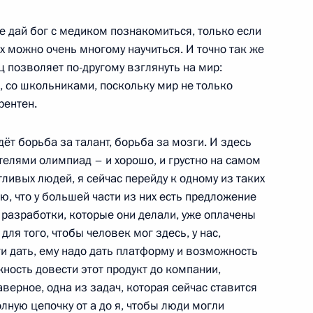
лу NBC
:
7
не дай бог с медиком познакомиться, только если
их можно очень многому научиться. И точно так же
иц позволяет по-другому взглянуть на мир:
и, со школьниками, поскольку мир не только
рентен.
ам с 8 Марта
2
3м
ёт борьба за талант, борьба за мозги. И здесь
елями олимпиад – и хорошо, и грустно на самом
тливых людей, я сейчас перейду к одному из таких
аю, что у большей части из них есть предложение
е разработки, которые они делали, уже оплачены
ля того, чтобы человек мог здесь, у нас,
Агентства стратегических
:
5
ги дать, ему надо дать платформу и возможность
ность довести этот продукт до компании,
аверное, одна из задач, которая сейчас ставится
лную цепочку от а до я, чтобы люди могли