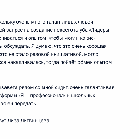
ской области Дмитрием
3
скольку очень много талантливых людей
ой запрос на создание некоего клуба «Лидеры
ениваться и опытом, чтобы могли какие-
 обсуждать. Я думаю, что это очень хорошая
это не стало разовой инициативой, могло
сса накапливалась, тогда пойдёт обмен опытом
ателями
:
10
изавета рядом со мной сидит, очень талантливая
тформы «Я – профессионал» и школьных
ндитерского комбината
11
во ей передать.
вут Лиза Литвинцева.