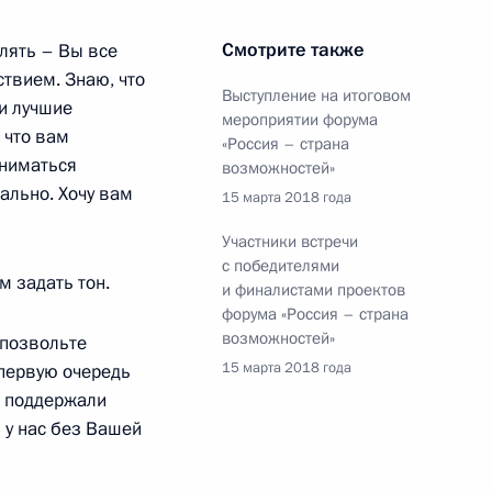
естана Владимиром
7
Смотрите также
лять – Вы все
ствием. Знаю, что
Выступление на итоговом
и лучшие
мероприятии форума
 что вам
«Россия – страна
аниматься
возможностей»
-экономического развития
ально. Хочу вам
2
7м
15 марта 2018 года
Участники встречи
с победителями
м задать тон.
и финалистами проектов
форума «Россия – страна
возможностей»
позвольте
венности Дагестана
14
5м
15 марта 2018 года
 первую очередь
, поддержали
 у нас без Вашей