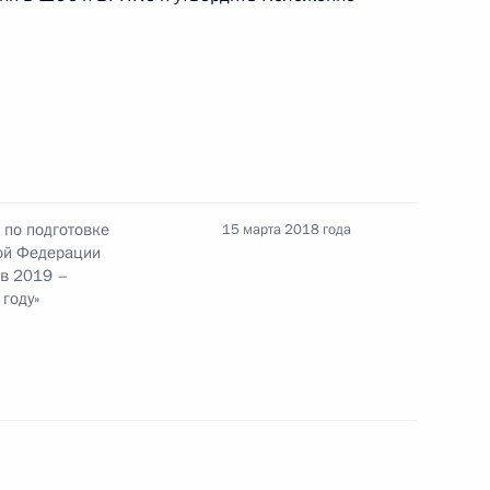
ными наградами
 по подготовке
15 марта 2018 года
кой Федерации
 в 2019 –
ента для молодых деятелей культуры
году»
ошества 2017 года