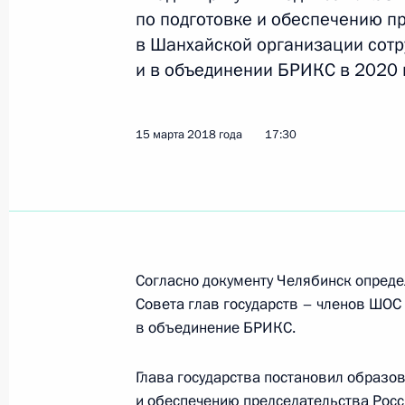
1 апреля 2018 года, воскресенье
по подготовке и обеспечению п
Принята отставка Амана Тулеева
в Шанхайской организации сотр
и в объединении БРИКС в 2020 г
1 апреля 2018 года, 09:25
15 марта 2018 года
17:30
30 марта 2018 года, пятница
Указ о призыве на военную службу
30 марта 2018 года, 15:00
Согласно документу Челябинск опреде
Совета глав государств – членов ШОС 
27 марта 2018 года, вторник
в объединение БРИКС.
28 марта объявлено в России днём
Глава государства постановил образо
27 марта 2018 года, 13:15
и обеспечению председательства Рос