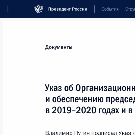
Президент России
События
Стру
Новости
Поручения Президента
Банк
Документы
Показа
Подписан закон, направленный на 
Указ об Организационн
членов ЕАЭС с ЕЭК по вопросам пр
и обеспечению предсе
в отношении промышленных товар
в 2019–2020 годах и в
3 апреля 2018 года, 14:00
Владимир Путин подписал Указ 