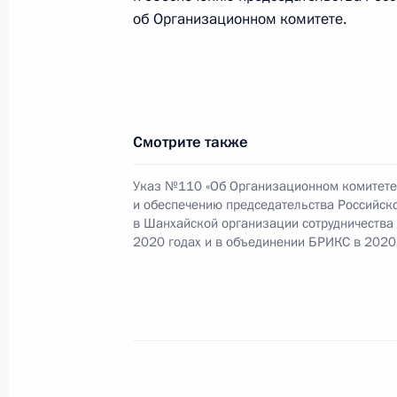
об Организационном комитете.
20 марта 2018 года, вторник
Указ о награждении государствен
20 марта 2018 года, 13:30
Смотрите также
Указ №110 «Об Организационном комитете
19 марта 2018 года, понедельник
и обеспечению председательства Российс
в Шанхайской организации сотрудничества
Объявлены лауреаты премий Презид
2020 годах и в объединении БРИКС в 2020 
и за произведения для детей и юн
19 марта 2018 года, 12:40
16 марта 2018 года, пятница