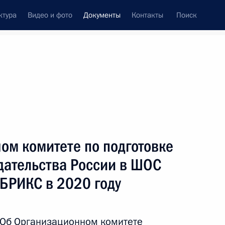
ктура
Видео и фото
Документы
Контакты
Поиск
 документов
Конституция России
апрель, 2018
ть следующие материалы
регулирование взаимодействия государств –
ом комитете по подготовке
едоставления специфических субсидий
дательства России в ШОС
ов
 БРИКС в 2020 году
«Об Организационном комитете