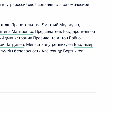
ладимира Путина
ы внутрироссийской социально-экономической
лики Сооронбаем
датель Правительства
Дмитрий Медведев
,
нтина Матвиенко
, Председатель Государственной
ль Администрации Президента
Антон Вайно
,
ай Патрушев
, Министр внутренних дел
Владимир
 службы безопасности
Александр Бортников
.
одных ресурсов и экологии
4
асть, Ново-Огарёво
 Абдельфаттаху Сиси