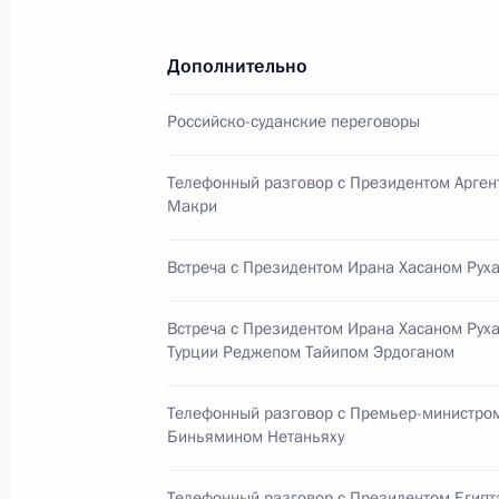
24 ноября 2017 года, 17:00
Дополнительно
Совещание по экономическим воп
Российско-суданские переговоры
24 ноября 2017 года, 16:40
Сочи
Телефонный разговор с Президентом Арге
Макри
Совещание с постоянными членами
Встреча с Президентом Ирана Хасаном Рух
24 ноября 2017 года, 14:15
Сочи
Встреча с Президентом Ирана Хасаном Рух
Турции Реджепом Тайипом Эрдоганом
23 ноября 2017 года, четверг
Телефонный разговор с Премьер-министро
Биньямином Нетаньяху
Совещание по вопросам ресурсного
переос­нащения Вооружённых Сил
Телефонный разговор с Президентом Египт