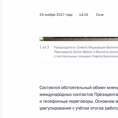
Встреча с главой компании «Газп
24 ноября 2017 года
14:15
Сочи
28 ноября 2017 года, 19:20
Москва, Кремль
Встреча с лауреатами конкурса «Се
1 из 3
Председатель Совета Федерации Валенти
Президента Антон Вайно и Министр внут
28 ноября 2017 года, 17:30
Москва, Кремль
с постоянными членами Совета Безопасн
Заседание Координационного сове
Национальной стратегии действий в
Состоялся обстоятельный обмен мнени
международных контактов Президента
28 ноября 2017 года, 16:00
Москва, Кремль
и телефонные переговоры. Основное 
урегулирования с учётом итогов работ