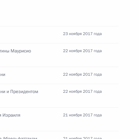
росам
2
23 ноября 2017 года
нтины Маурисио
22 ноября 2017 года
 Совета Безопасности
3
ани
22 ноября 2017 года
ани и Президентом
22 ноября 2017 года
м Израиля
21 ноября 2017 года
 обеспече­ния технического
5
4м
а Абдельфаттахом
21 ноября 2017 года