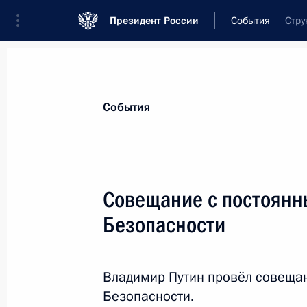
Президент России
События
Стру
Президент
Администрация
Государст
Новости
Стенограммы
Поездки
Те
События
Показа
Совещание с постоянн
Безопасности
28 ноября 2017 года, вторник
Встреча с Генеральным секретарё
Владимир Путин провёл совеща
28 ноября 2017 года, 19:45
Москва, Кремль
Безопасности.