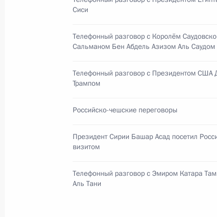
23 ноября 2017 года, 18:00
Сочи
Сиси
Телефонный разговор с Королём Саудовско
Сальманом Бен Абдель Азизом Аль Саудом
Встреча с Романо Проди
23 ноября 2017 года, 16:10
Сочи
Телефонный разговор с Президентом США
Трампом
Российско-чешские переговоры
Российско-суданские переговоры
23 ноября 2017 года, 15:00
Сочи
Президент Сирии Башар Асад посетил Росс
визитом
22 ноября 2017 года, среда
Телефонный разговор с Эмиром Катара Та
Аль Тани
Телефонный разговор с Президент
Макри