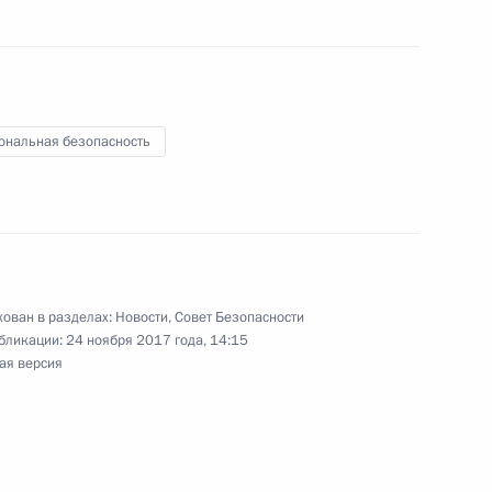
ном Рухани
6
ональная безопасность
стречи с Президентом Ирана
7
18м
рции Реджепом Тайипом
ован в разделах:
Новости
,
Совет Безопасности
бликации:
24 ноября 2017 года, 14:15
ая версия
ном Рухани и Президентом
10
24м
ном