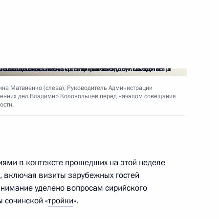
ром» Алексеем Миллером
3
мья года»
6
42м
на Матвиенко (слева), Руководитель Администрации
ренних дел Владимир Колокольцев перед началом совещания
ости.
та по реализации
:
8
 интересах детей
ями в контексте прошедших на этой неделе
, включая визиты зарубежных гостей
внимание уделено вопросам сирийского
ы сочинской «
тройки
».