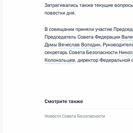
29 ноября состоятся переговоры В
Затрагивались также текущие вопрос
с Президентом Киргизской Респуб
повестки дня.
Жээнбековым
28 ноября 2017 года, 13:00
В совещании приняли участие Предсе
Председатель Совета Федерации
Вале
Думы
Вячеслав Володин
, Руководите
секретарь Совета Безопасности
Никол
27 ноября 2017 года, понедельник
Колокольцев
, директор Федеральной
Рабочая встреча с Министром прир
Сергеем Донским
27 ноября 2017 года, 13:50
Московская обл
Смотрите также
24 ноября 2017 года, пятница
Новости Совета Безопасности
Соболезнования Президенту Египта