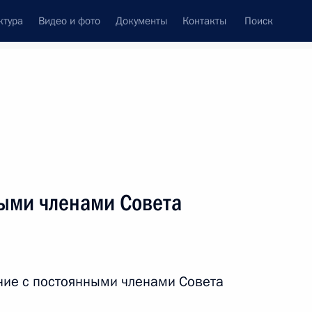
ктура
Видео и фото
Документы
Контакты
Поиск
венный Совет
Совет Безопасности
Комиссии и советы
леграммы
Сведения о Президенте
ноябрь, 2017
ть следующие материалы
ыми членами Совета
м ОДКБ Юрием Хачатуровым
3
ние с постоянными членами Совета