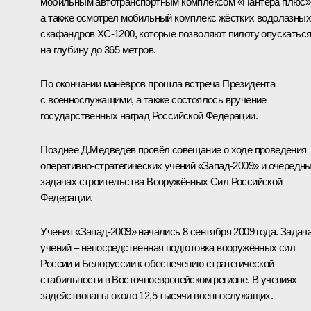
мобильным автотранспортным комплексом «Пантера плюс»
а также осмотрел мобильный комплекс жёстких водолазных
скафандров ХС-1200, которые позволяют пилоту опускатьс
на глубину до 365 метров.
По окончании манёвров прошла встреча Президента
с военнослужащими, а также состоялось вручение
государственных наград Российской Федерации.
Позднее Д.Медведев провёл совещание о ходе проведения
оперативно-стратегических учений «Запад-2009» и очередн
задачах строительства Вооружённых Сил Российской
Федерации.
Учения «Запад-2009» начались 8 сентября 2009 года. Задач
учений – непосредственная подготовка вооружённых сил
России и Белоруссии к обеспечению стратегической
стабильности в Восточноевропейском регионе. В учениях
задействованы около 12,5 тысячи военнослужащих.