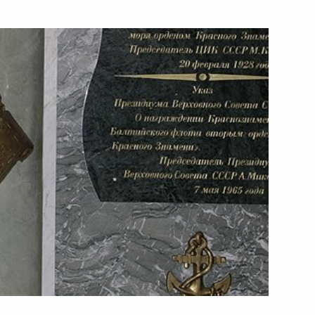
ть следующие материалы
ороны Анатолием Сердюковым
3
сть, Горки
председателем правления
1
сть, Горки