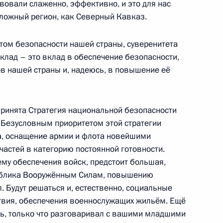
вовали слаженно, эффективно, и это для нас
сложный регион, как Северный Кавказ.
народного форума
том безопасности нашей страны, суверенитета
14м
клад – это вклад в обеспечение безопасности,
в нашей страны и, надеюсь, в повышение её
 принята Стратегия национальной безопасности
. Безусловным приоритетом этой стратегии
а, оснащение армии и флота новейшими
с лауреатами конкурса
47м
астей в категорию постоянной готовности.
ему обеспечения войск, предстоит большая,
 облика Вооружённым Силам, повышению
 Будут решаться и, естественно, социальные
твия, обеспечения военнослужащих жильём. Ещё
уть, только что разговаривал с вашими младшими
дения победителя конкурса
1
6м