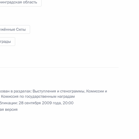
нинградская область
 науке, технологиям
товский институт
ужённые Силы
аграды
ании Комиссии
1
9м
ому развитию экономики
хнологиям и образованию
товский институт
ован в разделах:
Выступления и стенограммы
,
Комиссии и
,
Комиссия по государственным наградам
бликации:
28 сентября 2009 года, 20:00
ая версия
тратегических учений
7