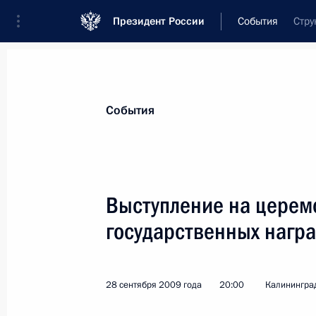
Президент России
События
Стру
Президент
Администрация
Государст
Новости
Стенограммы
Поездки
Те
События
Рубрикация материалов
Все материалы
Выступление на церем
Послания Федеральному Собранию
государственных нагр
Заявления по важнейшим вопросам
Совещания, заседания, рабочие встречи
28 сентября 2009 года
20:00
Калининград
Речи и обращения