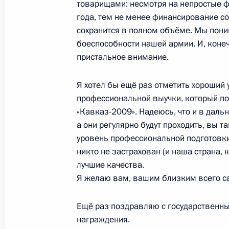
товарищами: несмотря на непростые ф
«Учитель года России – 2009»
года, тем не менее финансирование с
5 октября 2009 года, 19:45
Москва
сохранится в полном объёме. Мы пони
боеспособности нашей армии. И, конеч
пристальное внимание.
2 октября 2009 года, пятница
Я хотел бы ещё раз отметить хороший 
Стенограмма совещания по вопрос
профессиональной выучки, который по
хозяйства
«Кавказ-2009». Надеюсь, что и в даль
а они регулярно будут проходить, вы 
2 октября 2009 года, 18:00
Орловская облас
уровень профессиональной подготовки,
никто не застрахован (и наша страна, 
лучшие качества.
Заключительное слово на совещан
Я желаю вам, вашим близким всего с
сельского хозяйства
2 октября 2009 года, 17:30
Малоархангельс
Ещё раз поздравляю с государственн
награждения.