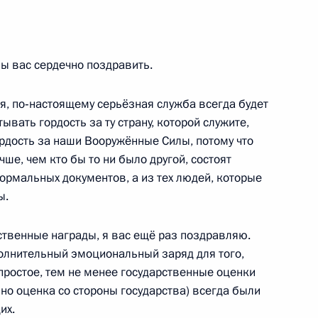
 по вопросам развития
1
15м
ы вас сердечно поздравить.
ть, Малоархангельск
я, по‑настоящему серьёзная служба всегда будет
вать гордость за ту страну, которой служите,
тором Орловской области
ордость за наши Вооружённые Силы, потому что
1
ше, чем кто бы то ни было другой, состоят
формальных документов, а из тех людей, которые
ть, Малоархангельск
ы.
ственные награды, я вас ещё раз поздравляю.
полнительный эмоциональный заряд для того,
 простое, тем не менее государственные оценки
3
нно оценка со стороны государства) всегда были
их.