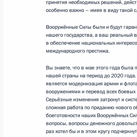
принятия необходимых решений, дейст
особенно важно – имея в виду такой 
Выступление на открытии II Между
Вооружённые Силы были и будут гаран
по нанотехнологиям
нашего государства, а ваш реальный в
в обеспечение национальных интересо
6 октября 2009 года, 16:00
Москва
международного престижа.
Вы знаете, что в мае этого года была
5 октября 2009 года, понедельник
нашей страны на период до 2020 года
является модернизация армии и флот
Стенографический отчёт о встрече 
вооружениями и перевод всех боевых ч
«Учитель года России – 2009»
Серьёзные изменения затронут и сист
5 октября 2009 года, 22:50
Москва
сложная работа по приданию нового
боеготовности наших Вооружённых Сил.
вопросы, вопросы денежного довольс
раз хотел бы и в этом кругу подчеркн
Выступление на церемонии награж