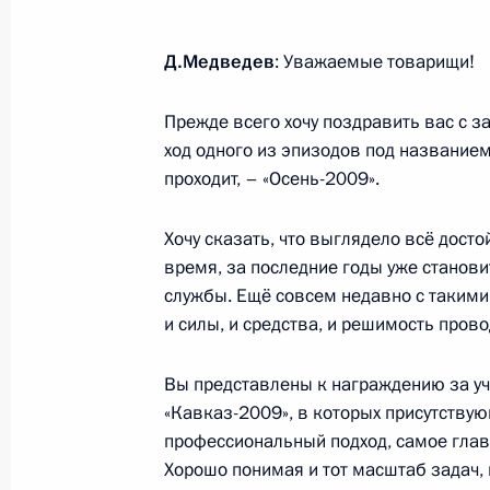
7 октября 2009 года, среда
Д.Медведев
: Уважаемые товарищи!
Вступительное слово на заседании
и совершенствованию гражданског
Прежде всего хочу поздравить вас с 
7 октября 2009 года, 14:30
Москва, Кремль
ход одного из эпизодов под названием
проходит, – «Осень-2009».
6 октября 2009 года, вторник
Хочу сказать, что выглядело всё досто
время, за последние годы уже станов
Встреча с Председателем Верховно
службы. Ещё совсем недавно с такими 
Лебедевым
и силы, и средства, и решимость прово
6 октября 2009 года, 17:30
Московская обла
Вы представлены к награждению за уча
«Кавказ-2009», в которых присутству
профессиональный подход, самое глав
Встреча с Председателем Счётной
Хорошо понимая и тот масштаб задач, 
6 октября 2009 года, 16:30
Московская обла