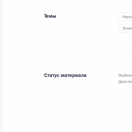
Темы
Наук
Экон
Открытие Ассамблеи
Межпарламентского союза
Статус материала
Опублик
14 октября 2017 года
Видео, 8 мин.
Дата пу