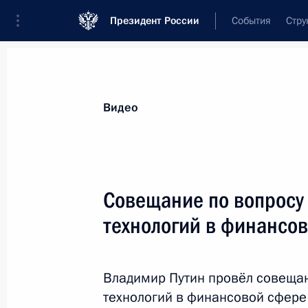
Президент России
События
Стру
Видеозаписи
Фотографии
Аудиозапи
Все материалы
Выступления
Совещан
Видео
Показа
Совещание по вопросу
технологий в финансо
Заседание Международ
«Валдай»
Владимир Путин провёл совеща
19 октября 2017 года
Сочи
Видео, 
технологий в финансовой сфере