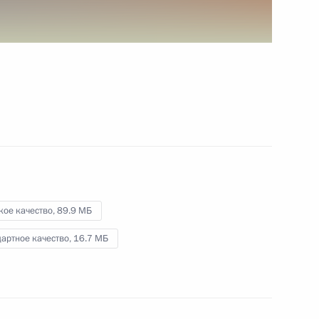
Заявления для прессы
по итогам российско-
хорватских переговоров
18 октября 2017 года
Видео, 15 мин.
кое качество,
89.9 МБ
артное качество,
16.7 МБ