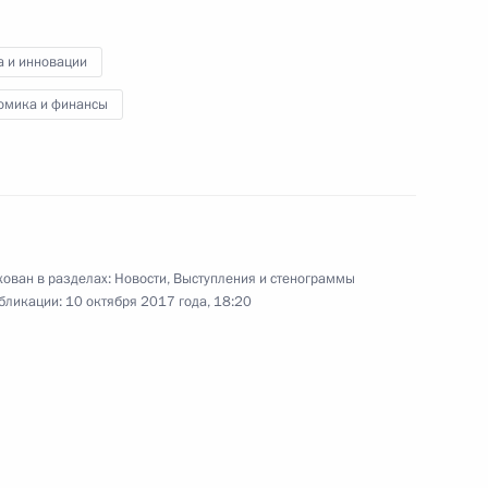
а и инновации
омика и финансы
Начало заседания Совета
глав государств СНГ в узком
составе
ован в разделах:
Новости
,
Выступления и стенограммы
11 октября 2017 года
Видео, 2 мин.
бликации:
10 октября 2017 года, 18:20