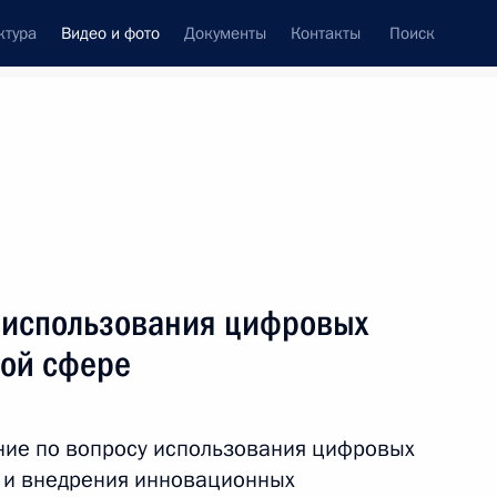
ктура
Видео и фото
Документы
Контакты
Поиск
си
ия, встречи
Встречи со СМИ
октябрь, 2017
ть следующие материалы
 использования цифровых
вой сфере
ного дискуссионного клуба
ние по вопросу использования цифровых
3 ч.
 и внедрения инновационных