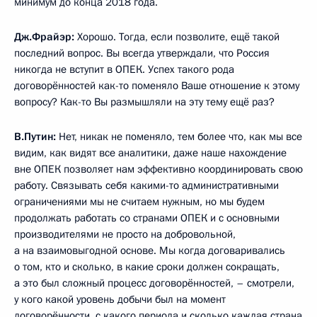
минимум до конца 2018 года.
Дж.Фрайэр:
Хорошо. Тогда, если позволите, ещё такой
последний вопрос. Вы всегда утверждали, что Россия
никогда не вступит в ОПЕК. Успех такого рода
договорённостей как-то поменяло Ваше отношение к этому
вопросу? Как-то Вы размышляли на эту тему ещё раз?
В.Путин:
Нет, никак не поменяло, тем более что, как мы все
видим, как видят все аналитики, даже наше нахождение
вне ОПЕК позволяет нам эффективно координировать свою
работу. Связывать себя какими-то административными
ограничениями мы не считаем нужным, но мы будем
продолжать работать со странами ОПЕК и с основными
производителями не просто на добровольной,
а на взаимовыгодной основе. Мы когда договаривались
о том, кто и сколько, в какие сроки должен сокращать,
а это был сложный процесс договорённостей, – смотрели,
у кого какой уровень добычи был на момент
договорённости, с какого периода и сколько каждая страна