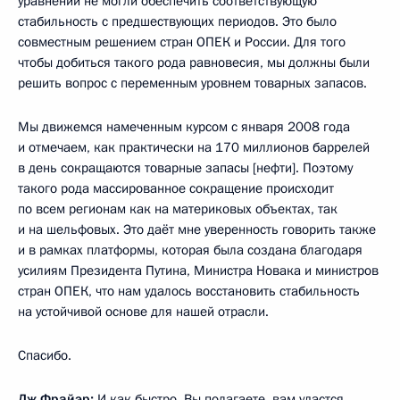
уравнении не могли обеспечить соответствующую
стабильность с предшествующих периодов. Это было
совместным решением стран ОПЕК и России. Для того
чтобы добиться такого рода равновесия, мы должны были
решить вопрос с переменным уровнем товарных запасов.
Мы движемся намеченным курсом с января 2008 года
и отмечаем, как практически на 170 миллионов баррелей
в день сокращаются товарные запасы [нефти]. Поэтому
такого рода массированное сокращение происходит
по всем регионам как на материковых объектах, так
и на шельфовых. Это даёт мне уверенность говорить также
и в рамках платформы, которая была создана благодаря
усилиям Президента Путина, Министра Новака и министров
стран ОПЕК, что нам удалось восстановить стабильность
на устойчивой основе для нашей отрасли.
Спасибо.
Дж.Фрайэр
:
И как быстро, Вы полагаете, вам удастся