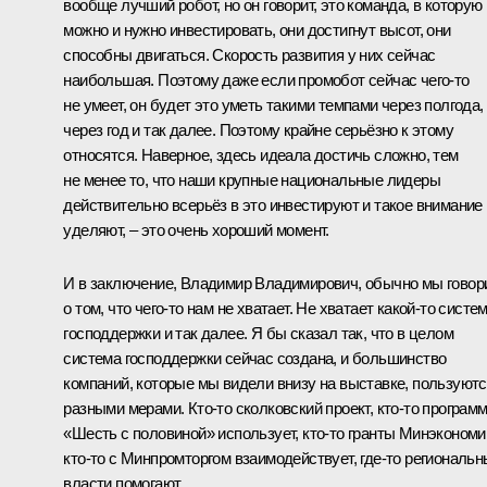
вообще лучший робот, но он говорит, это команда, в которую
можно и нужно инвестировать, они достигнут высот, они
способны двигаться. Скорость развития у них сейчас
наибольшая. Поэтому даже если промобот сейчас чего‑то
не умеет, он будет это уметь такими темпами через полгода,
через год и так далее. Поэтому крайне серьёзно к этому
относятся. Наверное, здесь идеала достичь сложно, тем
не менее то, что наши крупные национальные лидеры
действительно всерьёз в это инвестируют и такое внимание
уделяют, – это очень хороший момент.
И в заключение, Владимир Владимирович, обычно мы говор
о том, что чего‑то нам не хватает. Не хватает какой‑то систе
господдержки и так далее. Я бы сказал так, что в целом
система господдержки сейчас создана, и большинство
компаний, которые мы видели внизу на выставке, пользуют
разными мерами. Кто‑то сколковский проект, кто‑то програм
«Шесть с половиной» использует, кто‑то гранты Минэкономи
кто‑то с Минпромторгом взаимодействует, где‑то региональ
власти помогают.