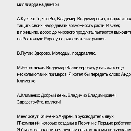
миллиарда на два-три.
А.Кузяев:
То, что Вы, Владимир Владимирович, говорили: на
тащить своих, надо давать возможность расти. И Олег,
в принципе, дорос до мирового продукта, пытаются выходит
на Восточную Европу, на ряд азиатских рынков.
В.Путин:
Здорово. Молодцы, поздравляю.
М.Решетников:
Владимир Владимирович, у нас есть ещё
несколько таких примеров. Я хотел бы передать слово Анд
Клименко.
А.Клименко:
Добрый день, Владимир Владимирович!
Здравствуйте, коллеги!
Меня зовут Клименко Андрей, я руководитель двух
IT‑компаний, которые созданы в Перми и с Пермью работают
Я бы хотел поделиться личным опытом, как мы пользовали