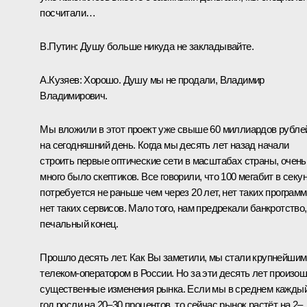
посчитали…
В.Путин:
Душу больше никуда не закладывайте.
А.Кузяев:
Хорошо. Душу мы не продали, Владимир
Владимирович.
Мы вложили в этот проект уже свыше 60 миллиардов рубле
на сегодняшний день. Когда мы десять лет назад начали
строить первые оптические сети в масштабах страны, очень
много было скептиков. Все говорили, что 100 мегабит в секу
потребуется не раньше чем через 20 лет, нет таких программ
нет таких сервисов. Мало того, нам предрекали банкротство,
печальный конец.
Прошло десять лет. Как Вы заметили, мы стали крупнейшим
телеком-оператором в России. Но за эти десять лет произо
существенные изменения рынка. Если мы в среднем кажды
год росли на 20–30 процентов, то сейчас рынок растёт на 2–