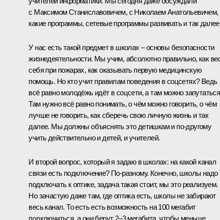
учителей информатики. Мы сегодня даже обсуждали
с Максимом Станиславовичем, с Николаем Анатольевичем,
какие программы, сетевые программы развивать и так далее
У нас есть такой предмет в школах – основы безопасности
жизнедеятельности. Мы учим, абсолютно правильно, как ве
себя при пожарах, как оказывать первую медицинскую
помощь. Но кто учит правилам поведения в соцсетях? Ведь
всё равно молодёжь идёт в соцсети, а там можно запутаться
Там нужно всё равно понимать, о чём можно говорить, о чём
лучше не говорить, как сберечь свою личную жизнь и так
далее. Мы должны объяснять это детишкам и по‑другому
учить действительно и детей, и учителей.
И второй вопрос, который я задаю в школах: на какой канал
связи есть подключение? По‑разному. Конечно, школы надо
подключать к оптике, задача такая стоит, мы это реализуем.
Но зачастую даже там, где оптика есть, школы не забирают
весь канал. То есть есть возможность на 100 мегабит
подключиться, а они берут 2–3 мегабита, чтобы меньше