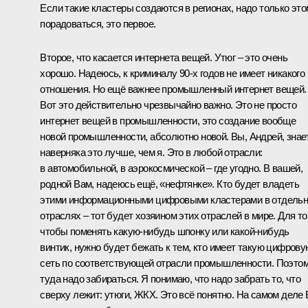
Если такие кластеры создаются в регионах, надо только эт
порадоваться, это первое.
Второе, что касается интернета вещей. Утюг – это очень
хорошо. Надеюсь, к криминалу 90‑х годов не имеет никакого
отношения. Но ещё важнее промышленный интернет вещей.
Вот это действительно чрезвычайно важно. Это не просто
интернет вещей в промышленности, это создание вообще
новой промышленности, абсолютно новой. Вы, Андрей, знае
наверняка это лучше, чем я. Это в любой отрасли:
в автомобильной, в аэрокосмической – где угодно. В вашей,
родной Вам, надеюсь ещё, «нефтянке». Кто будет владеть
этими информационными цифровыми кластерами в отдель
отраслях – тот будет хозяином этих отраслей в мире. Для то
чтобы поменять какую-нибудь шпонку или какой-нибудь
винтик, нужно будет бежать к тем, кто имеет такую цифрову
сеть по соответствующей отрасли промышленности. Поэто
туда надо забираться. Я понимаю, что надо забрать то, что
сверху лежит: утюги, ЖКХ. Это всё понятно. На самом деле