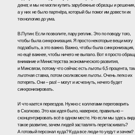
денег, и мы не могли купить зарубежные образцы и решения
а у них не было партнёра, который бы помог им довести их
технологию до ума.
В.Путин:
Если позволите, пару реплик. Это по поводу того,
чтобы была синхронизация. Я просто некоторые вещи могу
подзабыть, а это важно. Важно, чтобы была синхронизация,
но ещё важнее, чтобы ничего не выпало. Вот я просто обра
внимание и Министерства экономического развития,
и Минсвязи, потому что сейчас есть льготы 6,5 процента, та
льготная ставка, потом сколковские льготы. Очень легко их
потерять. Они – раз! – могут и исчезнуть, нечего будет
синхронизировать.
И что кается переездов. Нужно с коллегами переговорить
в Сколково. Это как идея было, наверное, правильно –
сконцентрировать всё в одном месте. Но если мы здесь вид
такое развитие, зачем людей заставлять перетаскивать?
А готовый персонал куда? Куда все люди‑то уедут и зачем?