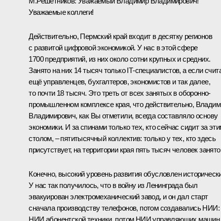
М.Решетников:
Уважаемый Владимир Владимирович!
Уважаемые коллеги!
Действительно, Пермский край входит в десятку регионов
с развитой цифровой экономикой. У нас в этой сфере
1700 предприятий, из них около сотни крупных и средних.
Занято на них 14 тысяч только IT‑специалистов, а если счит
ещё управленцев, бухгалтеров, экономистов и так далее,
то почти 18 тысяч. Это треть от всех занятых в оборонно-
промышленном комплексе края, что действительно, Владим
Владимирович, как Вы отметили, всегда составляло основу
экономики. И за спинами только тех, кто сейчас сидит за эти
столом, – пятитысячный коллектив: только у тех, кто здесь
присутствует, на территории края пять тысяч человек занято
Конечно, высокий уровень развития обусловлен исторически
У нас так получилось, что в войну из Ленинграда был
эвакуирован электромеханический завод, и он дал старт
сначала производству телефонов, потом создавались НИИ:
НИИ абонентской техники, потом НИИ управляющих машин