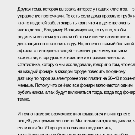
Другая тема, которая вызвала интерес у наших клиентов, – э
управление протечками. То есть если дома прорвало трубу 
кто‑то из детей забыл закрыть кран, что я в детстве очень
часто делал, Владимир Владимирович, то нужно, чтобы
родители вовремя узнавали об этом и имели возможность
дистанционно отключить воду. Но, конечно, самый большой
эффект от интернета вещей – в жилищно-коммунальном
хозяйстве, в городском хозяйстве и в промышленности.
Статистика, которую мы исследовали, говорит о том, что ес
на каждый фонарь в каждом городе повесить по одному
датчику, то город за электроэнергию платит на 30–40 процен
меньше. Потому что сейчас все фонари включаются одним
рубильником, а так будут включаться тогда, когда под фона
темно.
И точно такие же возможности открываются и в интернете
вещей для промышленности. Мы только что докладывали, 
если хотя бы 70 процентов скважин подключить,
то на 5 процентов добычу можно увеличить в масштабах