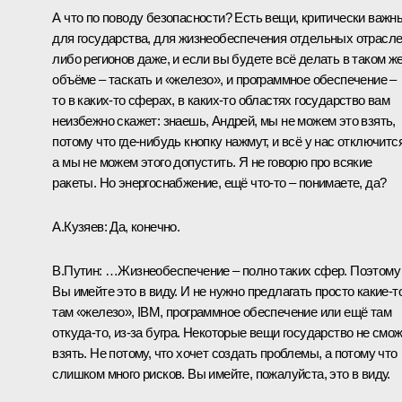
А что по поводу безопасности? Есть вещи, критически важн
для государства, для жизнеобеспечения отдельных отрасл
либо регионов даже, и если вы будете всё делать в таком ж
объёме – таскать и «железо», и программное обеспечение –
то в каких‑то сферах, в каких‑то областях государство вам
неизбежно скажет: знаешь, Андрей, мы не можем это взять,
потому что где‑нибудь кнопку нажмут, и всё у нас отключится
а мы не можем этого допустить. Я не говорю про всякие
ракеты. Но энергоснабжение, ещё что‑то – понимаете, да?
А.Кузяев:
Да, конечно.
В.Путин:
…Жизнеобеспечение – полно таких сфер. Поэтому
Вы имейте это в виду. И не нужно предлагать просто какие‑т
там «железо», IBM, программное обеспечение или ещё там
откуда‑то, из‑за бугра. Некоторые вещи государство не смо
взять. Не потому, что хочет создать проблемы, а потому что
слишком много рисков. Вы имейте, пожалуйста, это в виду.