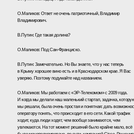
О.Маликов:
Ответ не очень патриотичный, Владимир
Владимирович.
В.Путин:
Где такая долина?
О.Маликов:
Под Сан-Франциско.
В.Путин:
Замечательно. Но Вы знаете, что у нас теперь
в Крыму хорошее вино есть и в Краснодарском крае. Я Вас
уверяю. Поэтому подумайте над названием.
О.Маликов:
Мы работаем с «ЭР‑Телекомом» с 2009 года.
И когда мы делали наш маленький стартап, задачка, котору
мы решали, была очень простая и понятная: дать возможно
оператору понять, что происходит в его сети. Какой трафик
ходит, куда люди ходят, чем вообще занимаются, чем
увлекаются. На тот момент решений было крайне мало, всё
было монополизировано, по сути, компанией Cisco. Решения