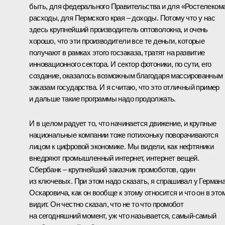
быть, для федерального Правительства и для «Ростелеком
расходы, для Пермского края – доходы. Потому что у нас
здесь крупнейший производитель оптоволокна, и очень
хорошо, что эти производители все те деньги, которые
получают в рамках этого госзаказа, тратят на развитие
инновационного сектора. И сектор фотоники, по сути, его
создание, оказалось возможным благодаря массированным
заказам государства. И я считаю, что это отличный пример
и дальше такие программы надо продолжать.
И в целом радует то, что начинается движение, и крупные
национальные компании тоже потихоньку поворачиваются
лицом к цифровой экономике. Мы видели, как нефтяники
внедряют промышленный интернет, интернет вещей.
Сбербанк – крупнейший заказчик промоботов, один
из ключевых. При этом надо сказать, я спрашивал у Герман
Оскаровича, как он вообще к этому относится и что он в это
видит. Он честно сказал, что не то что промобот
на сегодняшний момент, уж что называется, самый-самый