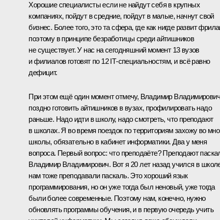
Хорошие специалисты если не найдут себя в крупных
компаниях, пойдут в средние, пойдут в малые, начнут свой
бизнес. Более того, это та сфера, где как нигде развит фрила
поэтому в принципе безработицы среди айтишников
не существует. У нас на сегодняшний момент 13 вузов
и филиалов готовят по 12 IT‑специальностям, и всё равно
дефицит.
При этом ещё один момент отмечу, Владимир Владимирович
поздно готовить айтишников в вузах, профилировать надо
раньше. Надо идти в школу, надо смотреть, что преподают
в школах. Я во время поездок по территориям захожу во мно
школы, обязательно в кабинет информатики. Два у меня
вопроса. Первый вопрос: что преподаёте? Преподают паска
Владимир Владимирович. Вот я 20 лет назад учился в школе
нам тоже преподавали паскаль. Это хороший язык
программирования, но он уже тогда был неновый, уже тогда
были более современные. Поэтому нам, конечно, нужно
обновлять программы обучения, и в первую очередь учить