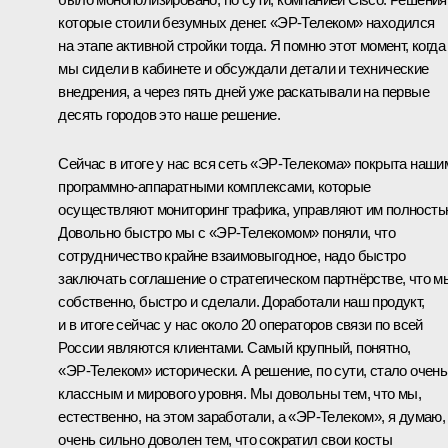
которые стоили безумных денег. «ЭР‑Телеком» находился
на этапе активной стройки тогда. Я помню этот момент, когда
мы сидели в кабинете и обсуждали детали и технические
внедрения, а через пять дней уже раскатывали на первые
десять городов это наше решение.
Сейчас в итоге у нас вся сеть «ЭР‑Телекома» покрыта наши
программно-аппаратными комплексами, которые
осуществляют мониторинг трафика, управляют им полность
Довольно быстро мы с «ЭР‑Телекомом» поняли, что
сотрудничество крайне взаимовыгодное, надо быстро
заключать соглашение о стратегическом партнёрстве, что м
собственно, быстро и сделали. Доработали наш продукт,
и в итоге сейчас у нас около 20 операторов связи по всей
России являются клиентами. Самый крупный, понятно,
«ЭР‑Телеком» исторически. А решение, по сути, стало очень
классным и мирового уровня. Мы довольны тем, что мы,
естественно, на этом заработали, а «ЭР‑Телеком», я думаю,
очень сильно доволен тем, что сократил свои косты