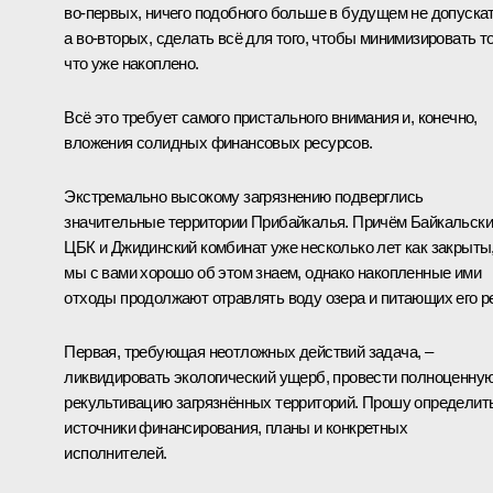
во‑первых, ничего подобного больше в будущем не допускат
а во‑вторых, сделать всё для того, чтобы минимизировать то
что уже накоплено.
Всё это требует самого пристального внимания и, конечно,
вложения солидных финансовых ресурсов.
Экстремально высокому загрязнению подверглись
значительные территории Прибайкалья. Причём Байкальск
ЦБК и Джидинский комбинат уже несколько лет как закрыты
мы с вами хорошо об этом знаем, однако накопленные ими
отходы продолжают отравлять воду озера и питающих его ре
Первая, требующая неотложных действий задача, –
ликвидировать экологический ущерб, провести полноценну
рекультивацию загрязнённых территорий. Прошу определит
источники финансирования, планы и конкретных
исполнителей.