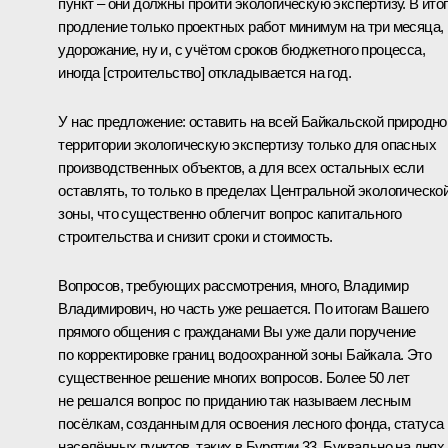
пункт – они должны пройти экологическую экспертизу. В ито
продление только проектных работ минимум на три месяца,
удорожание, ну и, с учётом сроков бюджетного процесса,
иногда [строительство] откладывается на год.
У нас предложение: оставить на всей Байкальской природно
территории экологическую экспертизу только для опасных
производственных объектов, а для всех остальных если
оставлять, то только в пределах Центральной экологическо
зоны, что существенно облегчит вопрос капитального
строительства и снизит сроки и стоимость.
Вопросов, требующих рассмотрения, много, Владимир
Владимирович, но часть уже решается. По итогам Вашего
прямого общения с гражданами Вы уже дали поручение
по корректировке границ водоохранной зоны Байкала. Это
существенное решение многих вопросов. Более 50 лет
не решался вопрос по приданию так называем лесным
посёлкам, созданным для освоения лесного фонда, статуса
населённых пунктов, таких в Бурятии 33. Буквально на днях