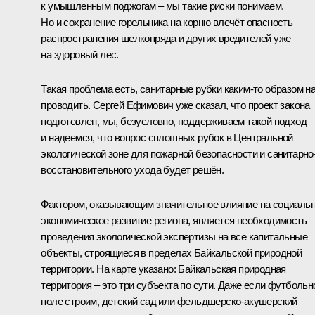
к умышленным поджогам – мы такие риски понимаем.
Но и сохранение горельника на корню влечёт опасность
распространения шелкопряда и других вредителей уже
на здоровый лес.
Такая проблема есть, санитарные рубки каким-то образом н
проводить. Сергей Ефимович уже сказал, что проект закона
подготовлен, мы, безусловно, поддерживаем такой подход
и надеемся, что вопрос сплошных рубок в Центральной
экологической зоне для пожарной безопасности и санитарно
восстановительного ухода будет решён.
Фактором, оказывающим значительное влияние на социальн
экономическое развитие региона, является необходимость
проведения экологической экспертизы на все капитальные
объекты, строящиеся в пределах Байкальской природной
территории. На карте указано: Байкальская природная
территория – это три субъекта по сути. Даже если футбольн
поле строим, детский сад или фельдшерско-акушерский