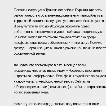
Похожая ситуация в Тункинском районе Бурятии, где весь
район полностью объявлен национальным парком без изъят
территорий фактически существующих населённых пунктов
В результате те, кто до 2012 года оформить право
собственности на землю не успел, сейчас это сделать уже
не могут: более шести тысяч граждан стоят в очереди
на оформление права собственности – и не могут. Помимо
граждан – организации: 48 школ в районе, из них 46 не имеют
оформленной земли.
До недавнего времени раз в пять месяцев всем –
и организациям, и частным лицам – Росреестр выставлял
штрафы за неоформление. Есть факты судебного понужден
к сносу жилья с неоформленной земли. Сейчас мы
с Росреестром нашли [возможность] хотя бы не штрафовать
но это временная мера.
Нами подготовлено предложение, предварительно тоже