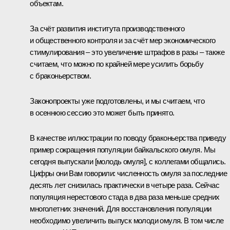
объектам.
За счёт развития института производственного
и общественного контроля и за счёт мер экономического
стимулирования – это увеличение штрафов в разы – также
считаем, что можно по крайней мере усилить борьбу
с браконьерством.
Законопроекты уже подготовлены, и мы считаем, что
в осеннюю сессию это может быть принято.
В качестве иллюстрации по поводу браконьерства приведу
пример сокращения популяции байкальского омуля. Мы
сегодня выпускали [молодь омуля], с коллегами общались.
Цифры они Вам говорили: численность омуля за последние
десять лет снизилась практически в четыре раза. Сейчас
популяция нерестового стада в два раза меньше средних
многолетних значений. Для восстановления популяции
необходимо увеличить выпуск молоди омуля. В том числе