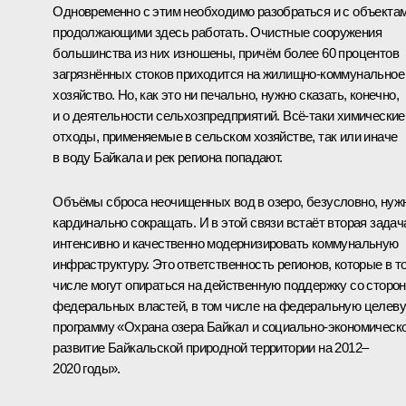
Одновременно с этим необходимо разобраться и с объектам
продолжающими здесь работать. Очистные сооружения
большинства из них изношены, причём более 60 процентов
загрязнённых стоков приходится на жилищно-коммунальное
хозяйство. Но, как это ни печально, нужно сказать, конечно,
и о деятельности сельхозпредприятий. Всё‑таки химические
отходы, применяемые в сельском хозяйстве, так или иначе
в воду Байкала и рек региона попадают.
Объёмы сброса неочищенных вод в озеро, безусловно, нуж
кардинально сокращать. И в этой связи встаёт вторая задач
интенсивно и качественно модернизировать коммунальную
инфраструктуру. Это ответственность регионов, которые в т
числе могут опираться на действенную поддержку со сторо
федеральных властей, в том числе на федеральную целев
программу «Охрана озера Байкал и социально-экономическ
развитие Байкальской природной территории на 2012–
2020 годы».