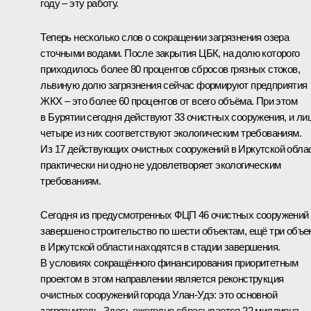
году – эту работу.
Теперь несколько слов о сокращении загрязнения озера
сточными водами. После закрытия ЦБК, на долю которого
приходилось более 80 процентов сбросов грязных стоков,
львиную долю загрязнения сейчас формируют предприятия
ЖКХ – это более 60 процентов от всего объёма. При этом
в Бурятии сегодня действуют 33 очистных сооружения, и ли
четыре из них соответствуют экологическим требованиям.
Из 17 действующих очистных сооружений в Иркутской обла
практически ни одно не удовлетворяет экологическим
требованиям.
Сегодня из предусмотренных ФЦП 46 очистных сооружений
завершено строительство по шести объектам, ещё три объе
в Иркутской области находятся в стадии завершения.
В условиях сокращённого финансирования приоритетным
проектом в этом направлении является реконструкция
очистных сооружений города Улан-Удэ: это основной
загрязнитель. Здесь ежегодно сбрасывается 22 миллиона