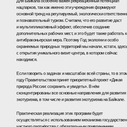
Для Байкала особенно важен рекреационный потенциал
нацпарков, так как именно эти учреждения формируют
основной тренд на регулируемый, экологически ответствен
и познавательный туризм. Считаем, что его развитие даст
и мультипликативный эффект, обеспечив создание
дополнительных рабочих мест, и это будет также работать к
антибраконьерская мера. Поэтому Год экологии и особо
охраняемых природных территорий мы начали, кстати, здес
с открытия уникального визит-центра, в котором сейчас
находимся.
Если говорить о задачах и масштабах всей страны, то в это
году Правительством принят приоритетный проект «Дикая
природа России: сохранить и увидеть». В нём
сконцентрированы все основные направления для развития
экотуризма, в том числе и развития экотуризма на Байкале.
Практическая реализация этих программ будет
осуществляться с использованием механизма государствен
частного партнёрства с обязательным привлечением