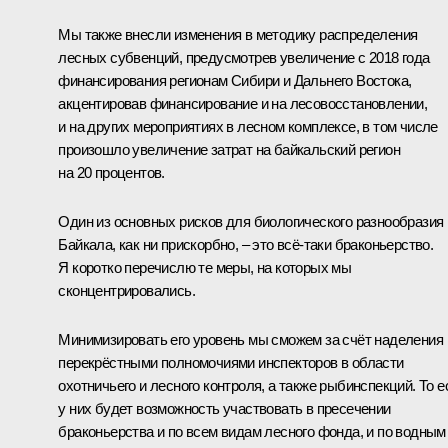
Мы также внесли изменения в методику распределения
лесных субвенций, предусмотрев увеличение с 2018 года
финансирования регионам Сибири и Дальнего Востока,
акцентировав финансирование и на лесовосстановлении,
и на других мероприятиях в лесном комплексе, в том числе
произошло увеличение затрат на байкальский регион
на 20 процентов.
Один из основных рисков для биологического разнообразия
Байкала, как ни прискорбно, – это всё-таки браконьерство.
Я коротко перечислю те меры, на которых мы
сконцентрировались.
Минимизировать его уровень мы сможем за счёт наделения
перекрёстными полномочиями инспекторов в области
охотничьего и лесного контроля, а также рыбинспекций. То е
у них будет возможность участвовать в пресечении
браконьерства и по всем видам лесного фонда, и по водным