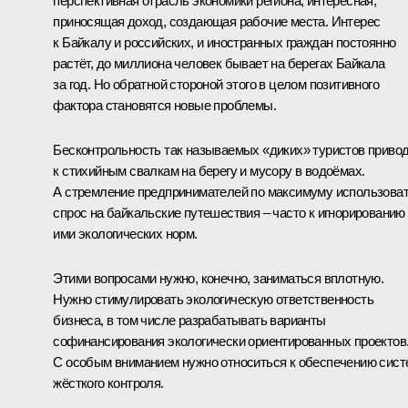
перспективная отрасль экономики региона, интересная,
приносящая доход, создающая рабочие места. Интерес
к Байкалу и российских, и иностранных граждан постоянно
растёт, до миллиона человек бывает на берегах Байкала
за год. Но обратной стороной этого в целом позитивного
фактора становятся новые проблемы.
Бесконтрольность так называемых «диких» туристов приво
к стихийным свалкам на берегу и мусору в водоёмах.
А стремление предпринимателей по максимуму использова
спрос на байкальские путешествия – часто к игнорированию
ими экологических норм.
Этими вопросами нужно, конечно, заниматься вплотную.
Нужно стимулировать экологическую ответственность
бизнеса, в том числе разрабатывать варианты
софинансирования экологически ориентированных проектов
С особым вниманием нужно относиться к обеспечению сист
жёсткого контроля.