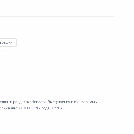
1 июня 2017 года
Аудио, 9 мин.
графия
ован в разделах:
Новости
,
Выступления и стенограммы
Встреча с представителями
бликации:
31 мая 2017 года, 17:15
деловых кругов России
и Индии