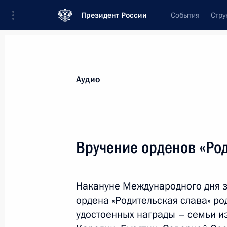
Президент России
События
Стру
Видеозаписи
Фотографии
Аудиозапи
Все материалы
Выступления
Совещан
Аудио
Показа
Вручение орденов «Род
Встреча с руководителями
Накануне Международного дня з
крупнейших иностранных
ордена «Родительская слава» р
компаний
удостоенных награды – семьи из