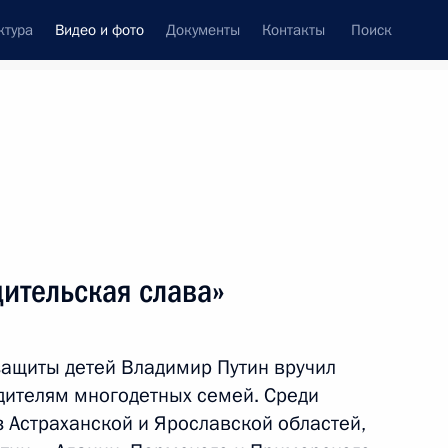
ктура
Видео и фото
Документы
Контакты
Поиск
си
ия, встречи
Встречи со СМИ
июнь, 2017
ть следующие материалы
ительская слава»
Пленарное заседание
ащиты детей Владимир Путин вручил
Петербургского
одителям многодетных семей. Среди
международного
 Астраханской и Ярославской областей,
экономического форума