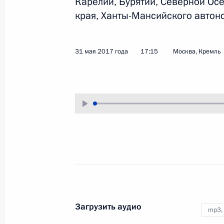
Карелии, Бурятии, Северной Ос
края, Ханты-Мансийского автон
2 июня 2017 года
Аудио, 6 мин.
31 мая 2017 года
17:15
Москва, Кремль
Встреча с представителями
российского
и американского бизнеса
Загрузить аудио
mp3,