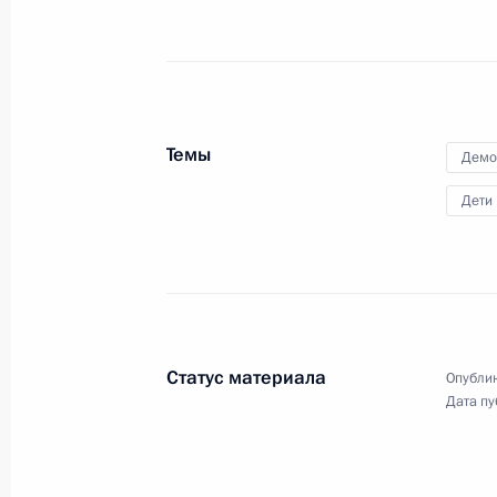
2 июня 2017 года
Аудио, 10 мин.
Темы
Демо
Дети
Статус материала
Опублик
Заявления для прессы
Дата пу
по итогам российско-
индийских переговоров