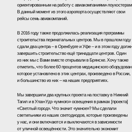
ориентированным на работу с авиакомпаниями-лоукостерам
В данный момент из этого аэропорта осуществляют свои
рейсы семь авиакомпаний.
В 2016 году также продолжилась реализация программы
строительства перинатальных центров. Мы в прошлом году
сдали два центра – в Оренбурге и Уфе – и в этом году долж
завершить строительство ещё тринадцати центров. Один
из них мы с Вами вместе открывали в Брянске. Хочу также
отметить, что более 60 процентов медицинского оборудован
которое установлено в этих центрах, произведено в России,
и большинство из них – на наших предприятиях.
Мы завершили два крупных проекта на поставку в Нижний
Тагил и в Улан‑Удэ «умного» освещения в рамках [проекта]
«Светлый город». Что значит «умное»? Мы сделали
светильники из наших светодиодов, которые произведены
у нас, и они включаются и выключаются в зависимости
от уличной освещённости. Это значительно экономит