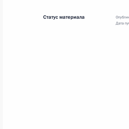
18 апреля 2017 года, 18:15
Великий Новгор
Статус материала
Опублик
Дата пу
Заседание президиума Госсовета п
развития национальной системы з
18 апреля 2017 года, 17:20
Великий Новгор
Встреча с представителями потреби
общественных организаций Новгор
18 апреля 2017 года, 16:00
Великий Новгор
Телефонный разговор с Ангелой М
и Петром Порошенко