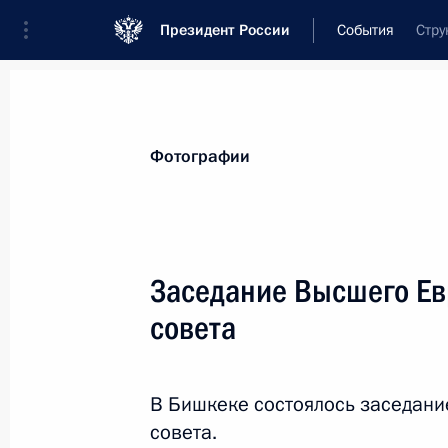
Президент России
События
Стру
Президент
Администрация
Государст
Новости
Стенограммы
Поездки
Те
Фотографии
Показа
Заседание Высшего Ев
совета
19 апреля 2017 года, среда
Рабочая встреча с Главой Хакаси
В Бишкеке состоялось заседани
19 апреля 2017 года, 22:40
Москва, Кремль
совета.