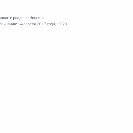
од
ован в разделе:
Новости
бликации:
14 апреля 2017 года, 12:20
о вопросу
:
5
ащиты прав потребителей
од
тельских и деловых
11
54м
одской области
од
еркель, Франсуа Олландом