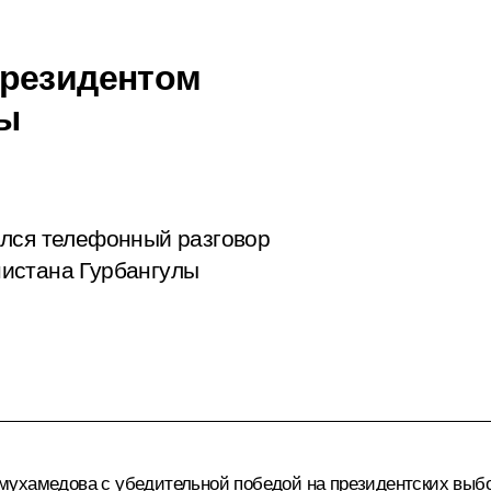
Президентом
лы
ялся телефонный разговор
истана Гурбангулы
ымухамедова
с убедительной победой на президентских выб