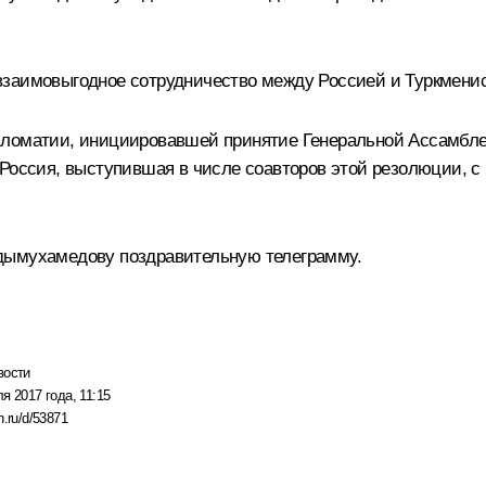
взаимовыгодное сотрудничество между Россией и Туркмени
пломатии, инициировавшей принятие Генеральной Ассамбл
 Россия, выступившая в числе соавторов этой резолюции, 
дымухамедову поздравительную телеграмму.
вости
я 2017 года, 11:15
n.ru/d/53871