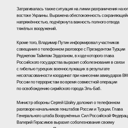
Затрагивалась также ситуация на линии разграничения на юг
востоке Украины. Выражена обеспокоенность сохраняющей
напряжённостью, подчёркнута важность полного отвода
тяжёлых вооружений.
Кроме того, Владимир Путин информировал участников
совещания о
телефонном разговоре
с Президентом Турции
Реджепом Тайипом
Эрдоганом
, в ходе которого глава
Российского государства выразил соболезнования в связи
с гибелью турецких военнослужащих в результате
несогласованности координат при нанесении авиаударов В
России по террористам во время совместной операции
по освобождению сирийского города Эль-Баб.
Министр обороны Сергей Шойгу доложил о телефонном
разговоре начальников генштабов России и Турции. Глава
Генерального штаба Вооружённых Сил Российской Федерац
Валерий Герасимов
выразил соболезнования своему