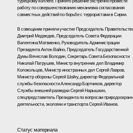
турецкому коллеге. Принято решение экстренно провести
работу по совершенствованию механизма согласования
совместных действий по борьбе с террористами в Сирии.
В совещании приняли участие Председатель Правительств
Дмитрий Медведев
, Председатель Совета Федерации
Валентина Матвиенко
, Руководитель Администрации
Президента
Антон Вайно
, Председатель Государственной
Думы
Вячеслав Володин
, Секретарь Совета Безопасности
Николай Патрушев
, Министр внутренних дел
Владимир
Колокольцев
, Министр иностранных дел
Сергей Лавров
,
Министр обороны
Сергей Шойгу
, директор Федеральной
службы безопасности
Александр Бортников
, директор
Службы внешней разведки
Сергей Нарышкин
,
спецпредставитель Президента по вопросам природоохран
деятельности, экологии и транспорта
Сергей Иванов
.
Статус материала