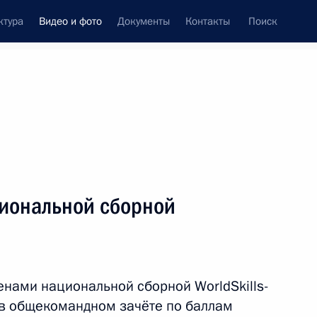
ктура
Видео и фото
Документы
Контакты
Поиск
си
ия, встречи
Встречи со СМИ
декабрь, 2016
ть следующие материалы
циональной сборной
Встреча с представителями
российских деловых кругов
енами национальной сборной WorldSkills-
м
 в общекомандном зачёте по баллам