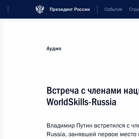
Президент России
События
Стру
Видеозаписи
Фотографии
Аудиозапи
Все материалы
Выступления
Совещан
Аудио
Показа
Встреча с членами на
WorldSkills-Russia
Совещание с Сергеем
Лавровым, Сергеем
Владимир Путин встретился с чл
Нарышкиным и Александро
Russia, занявшей первое место
Бортниковым