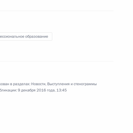
16 декабря 2016 года
Аудио, 6 мин.
ессиональное образование
ован в разделах:
Новости
,
Выступления и стенограммы
бликации:
9 декабря 2016 года, 13:45
Встреча с членами
национальной сборной
WorldSkills-Russia