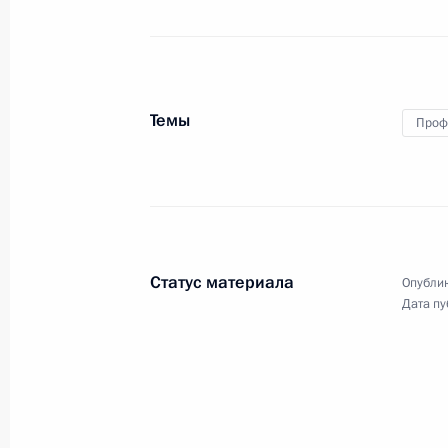
19 декабря 2016 года
Аудио, 8 мин.
Темы
Проф
Статус материала
Опублик
Дата пу
Заседание Комиссии по вопросам
военно-технического
сотрудничества России
с иностранными государствами