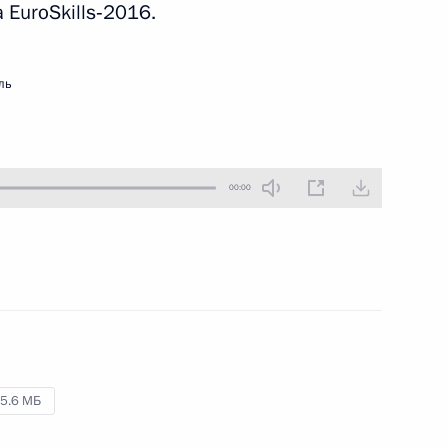
 EuroSkills‑2016.
19 декабря 2016 года
Аудио, 3 мин.
ль
00:00
Российско-японский форум
деловых кругов
5.6 МБ