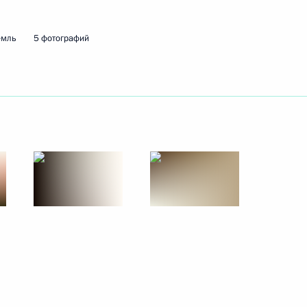
19 сентября 2016 года
5 фото
емль
5 фотографий
бург. Петербургский
мический форум
рг
70 фото