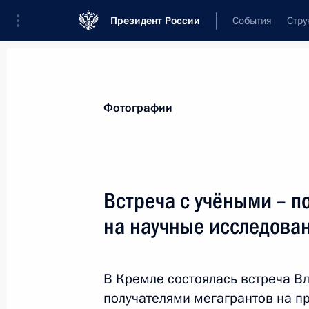
Президент России
События
Стру
Видеозаписи
Фотографии
Аудиозапи
Все материалы
Поездки
Совещания, 
Фотографии
Показа
Встреча с учёными – п
на научные исследова
Встреча с командой «КамАЗ-
мастер»
В Кремле состоялась встреча В
получателями мегагрантов на п