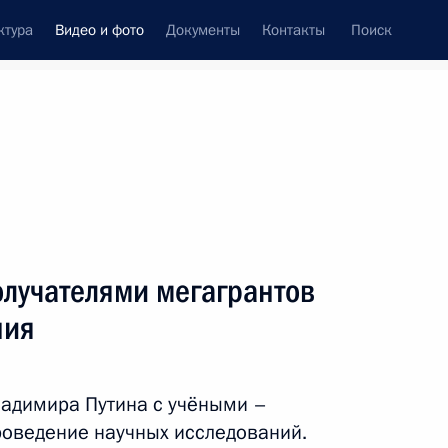
ктура
Видео и фото
Документы
Контакты
Поиск
си
встречи
Церемонии
сентябрь, 2016
ть следующие материалы
олучателями мегагрантов
ния
Встреча с учёными –
получателями мегагрантов
ладимира Путина с учёными –
на научные исследования
роведение научных исследований.