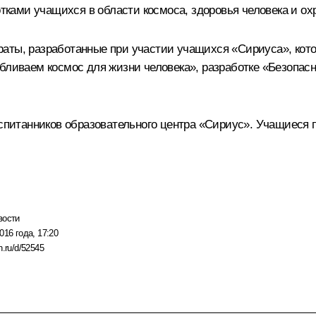
ботками учащихся в области космоса, здоровья человека и 
раты, разработанные при участии учащихся «Сириуса», кот
абливаем космос для жизни человека», разработке «Безопас
воспитанников образовательного центра «Сириус». Учащиеся
вости
016 года, 17:20
n.ru/d/52545