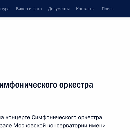
ктура
Видео и фото
Документы
Контакты
Поиск
венный Совет
Совет Безопасности
Комиссии и советы
леграммы
Сведения о Президенте
май, 2016
ть следующие материалы
имфонического оркестра
19
4м
на концерте Симфонического оркестра
 зале Московской консерватории имени