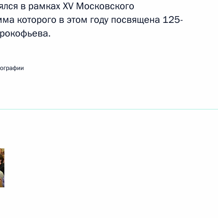
го форума Россия – АСЕАН
ялся в рамках XV Московского
8
11м
ма которого в этом году посвящена 125-
Прокофьева.
тографии
сской Народно-
6
глуном Сисулитом
астников саммита Россия –
5
2м