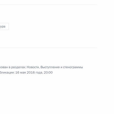
гапура Ли Сянь Луном
6
тура
тнама Нгуен Суан Фуком
5
ован в разделах:
Новости
,
Выступления и стенограммы
лайзии Наджибом Разаком
бликации:
16 мая 2016 года, 20:00
7
боджи Хун Сеном
4