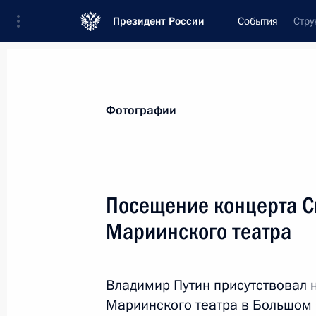
Президент России
События
Стру
Президент
Администрация
Государст
Новости
Стенограммы
Поездки
Те
Фотографии
Показа
Посещение концерта С
Мариинского театра
Саммит Россия – АСЕАН
20 мая 2016 года, 15:30
Сочи
Владимир Путин присутствовал 
Мариинского театра в Большом