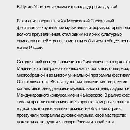
В.Путин
: Уважаемые дамы и господа, дорогие друзья!
В эти дни завершается XV Московский Пасхаль­ный
фестиваль – крупней­ший музыкальный форум, который, без
всякого преу­величения, стал одним из ярких культурных
символов нашей страны, заметным событием в общественн
жизни России.
Сегодняшний концерт знаменитого Симфоничес­кого оркестр
Мариинско­го театра – это только часть большой, обширной,
многообразной и во многом уникальной про­граммы фестивал
Она включает в себя выс­тупления знаменитых творческих
коллективов, звёзд мировой музыкальной сце­ны, лауреатов
Между­народного конкурса имени Чайковского. В рамках фес
тиваля прошли симфони­ческие, хоровые, камер­ные концер
в десятках городов нашей огромной, необъятной страны,
прозвучали программы духовной музы­ки, своё мастерство
показа­ли даже лучшие звонари России и зарубежья.