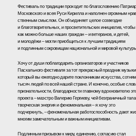
Фестиваль по традиции проходит по благословению Патриа
Московского и всея Руси Кирилла и наполнен огромным нра
ственным смыслом. Он объединяет целое созвездие
и благотворительных, и просветительских инициатив, чтобы
как можно больше наших граждан – и ветеранов, и детей,
и молодёжи – мог­ли приобщиться к лучшим традициям
и подлинным сокровищам национальной и мировой культуры
Хочу от души поблаго­дарить организаторов и участников
Пасхального фестиваля за тот прек­расный праздник музыки
который вы ежегодно дари­те поклонникам искусства, сотня
тысяч людей по всей нашей стране. И конечно, особые слов
признательности, благодарности главному вдохновителю эт
проекта – маэстро Валерию Гергиеву, чей безграничный тала
творческая энергия и феноменальная – я хочу это
подчеркнуть, – феноменальная работоспособ­ность дают жи
многим замечательным и важным инициативам.
Подлинным призывом к миру, единению, согла­сию стал