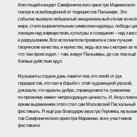
блестящий кон­церт Симфонического ор­кестра Мариинского
театра в освобождённой от террористов Паль­мире. Это
событие вызвало небывалый эмоциональный отклик во всё
мире, стало выразительным символом надежды, победы ци
лизации над варварством, культуры и созидания – над хаос
и разрушением. Все исполнители проявили и свои лучшие
творческие качества, и мужество, ведь все мы смотрим за т
что там происходит, – там, вокруг Пальмиры, до сих пор ещё
боевые действия идут.
Музыканты отдали дань памяти тем, кто погиб от рук
террористов, кто пал в борьбе с этой чудовищной угрозой,
доказали, что идеалы добра, справедли­вости, гуманизма
по‑преж­нему имеют непреходящую ценность. И, безусловно
ярким выражением этого стал сам Московский Пасхаль­ный
фестиваль. Я ещё раз благодарю ма­эстро Гергиева, музыкан
тов Симфонического оркест­ра Мариинки, всех участ­ников
фестиваля.