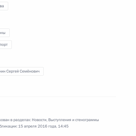
ва
оссии
3
15м
оны
порт
фикацию Протокол о внесении
о-казахстанскому Соглашению
нин Сергей Семёнович
 моря
атара Тамимом Бен Хамадом
ован в разделах:
Новости
,
Выступления и стенограммы
бликации:
15 апреля 2016 года, 14:45