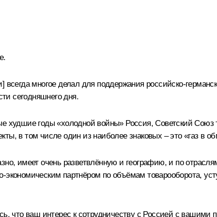
е.
] всегда многое делал для поддержания российско-германск
сти сегодняшнего дня.
ые худшие годы «холодной войны» Россия, Советский Союз т
ты, в том числе один из наиболее знаковых – это «газ в об
зно, имеет очень разветвлённую и географию, и по отрасля
о-экономическим партнёром по объёмам товарооборота, уст
сь, что ваш интерес к сотрудничеству с Россией с вашими п