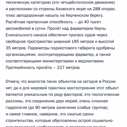
техническую категорию (это четырёхполосное движение)
и расположен со стороны Азовского моря на 288 опорах,
плюс автодорожная насыпь на Керченском берегу.
Расчётная пропускная способность – до 40 тысяч
автомобилей в сутки. Пролёт над фарватером Керчь-
Еникальского канала обеспечит пропуск судов через
свободное пространство шириной 185 метров и высотой
35 метров. Параметры подмостового габарита одобрены
организациями, эксплуатирующими фарватер, а также
соответствующими министерствами и ведомствами.
Протяжённость пролёта – 227 метров.
Отмечу, что аналогов таких объектов на сегодня в России
нет, да и для мировой практики мостостроения этот объект
является уникальным по ряду факторов: это геологические
разломы, это соединение двух морей, очень сложная
гидрология (до 90 метров залегание слабых грунтов),
и самое главное, наверное, это сжатые сроки
строительства, которые обусловлены острой социально-
экономической необходимостью возведения такого