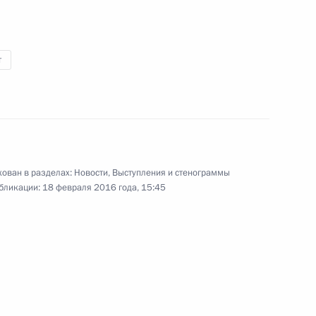
аудовской Аравии Сальманом
т
кею с мячом
4
ласть, Ново-Огарёво
ован в разделах:
Новости
,
Выступления и стенограммы
бликации:
18 февраля 2016 года, 15:45
итета на проведение в России
4
4м
студентов
ласть, Ново-Огарёво