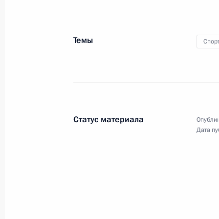
Телефонный разговор с Королём С
Бен Абдель Азизом Аль Саудом
19 февраля 2016 года, 12:30
Темы
Спор
18 февраля 2016 года, четверг
Встреча со сборной России по хок
18 февраля 2016 года, 17:15
Московская об
Статус материала
Опублик
Дата пу
Встреча с членами заявочного ком
Всемирного фестиваля молодёжи и 
18 февраля 2016 года, 15:45
Московская об