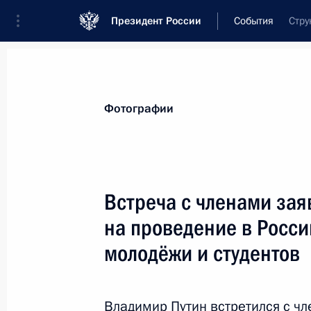
Президент России
События
Стру
Президент
Администрация
Государст
Новости
Стенограммы
Поездки
Те
Фотографии
Показа
Встреча с членами зая
на проведение в Росс
Рабочая встреча с Главой Республ
Бердниковым
молодёжи и студентов
20 февраля 2016 года, 15:00
Москва, Крем
Владимир Путин встретился с ч