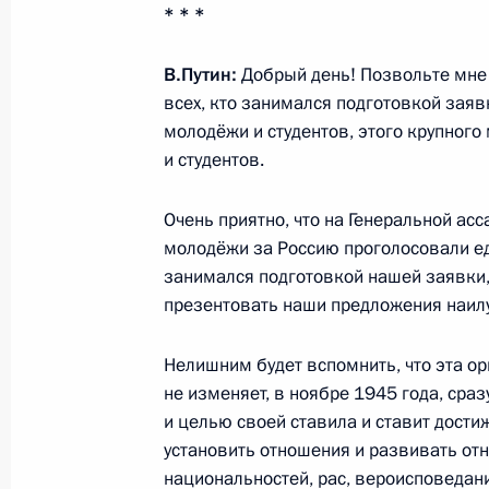
* * *
Главе Карелии объявлен выговор
В.Путин:
Добрый день! Позвольте мне 
17 февраля 2016 года, 10:00
всех, кто занимался подготовкой зая
молодёжи и студентов, этого крупног
и студентов.
16 февраля 2016 года, вторник
Очень приятно, что на Генеральной а
Образована рабочая группа по мон
молодёжи за Россию проголосовали един
правоприменительной практики в 
занимался подготовкой нашей заявки,
16 февраля 2016 года, 19:00
презентовать наши предложения наил
Нелишним будет вспомнить, что эта ор
Семинар-совещание председателей
не изменяет, в ноябре 1945 года, сра
и целью своей ставила и ставит дости
16 февраля 2016 года, 14:40
Москва
установить отношения и развивать о
национальностей, рас, вероисповедани