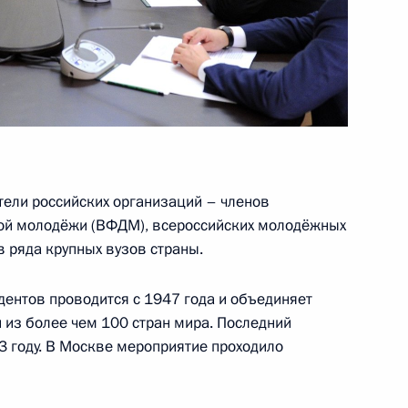
лняющей обязанности
1
ласть, Ново-Огарёво
тели российских организаций – членов
грии Виктором Орбаном
11
ой молодёжи (ВФДМ), всероссийских молодёжных
ласть, Ново-Огарёво
 ряда крупных вузов страны.
ентов проводится с 1947 года и объединяет
из более чем 100 стран мира. Последний
ского края
3 году. В Москве мероприятие проходило