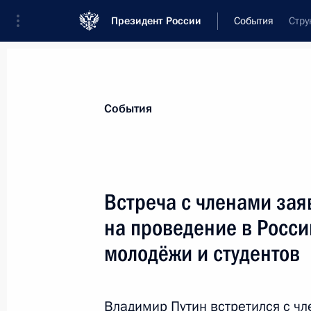
Президент России
События
Стру
Президент
Администрация
Государст
Новости
Стенограммы
Поездки
Те
События
Показа
Встреча с членами зая
на проведение в Росс
Телефонный разговор с Королём С
Бен Абдель Азизом Аль Саудом
молодёжи и студентов
19 февраля 2016 года, 12:30
Владимир Путин встретился с ч