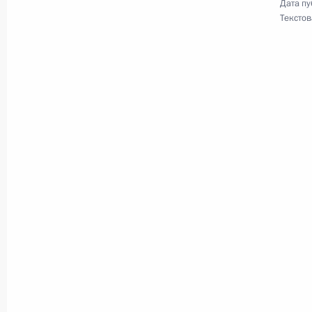
Дата пу
Текстов
11 февраля 2016 года, четверг
Доклад Министерства обороны о х
округе
11 февраля 2016 года, 17:35
Московская об
Показа
Встреча с военнослужащими Во