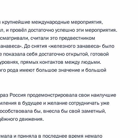
к
ти крупнейшие международные мероприятия,
го союза промышленников
3
л, и провёл достаточно успешно эти мероприятия.
 Шохиным
ссматривали, считали это предвестником
ласть, Ново-Огарёво
анавеса». До снятия «железного занавеса» было
е показала себя достаточно открытой, готовой
 уровнях, прямых контактов между людьми.
ого рода имеют большое значение и большой
ится с Премьер-министром
т раз Россия продемонстрировала свои наилучшие
емления в будущее и желание сотрудничать уже
пособствовала бы, внесла бы свой заметный,
енецкого автономного округа
дёжного движения.
3
нимала и приняла в последнее время немало
ласть, Ново-Огарёво