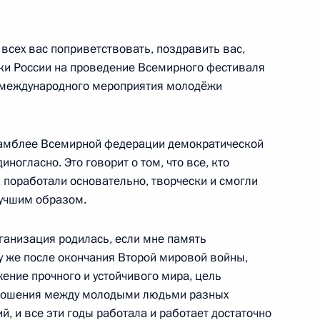
всех вас поприветствовать, поздравить вас,
вки России на проведение Всемирного фестиваля
о международного мероприятия молодёжи
ссамблее Всемирной федерации демократической
иторингу и анализу
огласно. Это говорит о том, что все, кто
сфере предпринимательства
 поработали основательно, творчески и смогли
учшим образом.
ганизация родилась, если мне память
 судов
3
13м
зу же после окончания Второй мировой войны,
жение прочного и устойчивого мира, цель
тношения между молодыми людьми разных
й, и все эти годы работала и работает достаточно