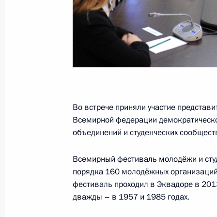
17 февраля 2016 года, среда
Наталья Жданова назначена испо
губернатора Забайкальского края
17 февраля 2016 года, 20:35
Московская об
Во встрече приняли участие представи
Встреча с Премьер-министром Вен
Всемирной федерации демократическ
17 февраля 2016 года, 17:50
Московская об
объединений и студенческих сообществ
Всемирный фестиваль молодёжи и студ
порядка 160 молодёжных организаций 
Принята отставка главы Забайкаль
фестиваль проходил в Эквадоре в 201
17 февраля 2016 года, 10:05
дважды – в 1957 и 1985 годах.