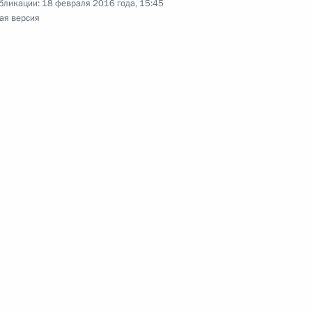
бликации:
18 февраля 2016 года, 15:45
ая версия
оде учений в Южном военном
3
19м
ласть, Ново-Огарёво
ть предыдущие материалы
енно-Морского Флота