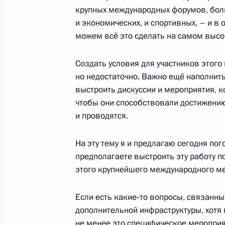
крупных международных форумов, боль
и экономических, и спортивных, – и в
можем всё это сделать на самом высо
14 февраля 2016 года, воскресень
Создать условия для участников этого
Телефонный разговор с Президен
но недостаточно. Важно ещё наполни
14 февраля 2016 года, 12:05
выстроить дискуссии и мероприятия, к
чтобы они способствовали достижению
и проводятся.
Приветствие участникам XXXIV Все
гонки «Лыжня России – 2016»
На эту тему я и предлагаю сегодня пого
предполагаете выстроить эту работу 
14 февраля 2016 года, 11:30
этого крупнейшего международного м
Если есть какие‑то вопросы, связанны
12 февраля 2016 года, пятница
дополнительной инфраструктуры, хотя в
не менее это специфическое мероприят