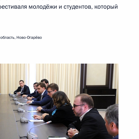
фестиваля молодёжи и студентов, который
кею с мячом
4
ласть, Ново-Огарёво
область, Ново-Огарёво
итета на проведение в России
4
4м
студентов
ласть, Ново-Огарёво
аулем Хаджимбой
4
ласть, Ново-Огарёво