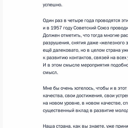
успешно.
15 февраля 2016 года, понедельни
Один раз в четыре года проводятся э
Встреча с президентом Российско
и в 1957 году Советский Союз проводи
и предпринимателей Александром
Должен отметить, что тогда многие ра
15 февраля 2016 года, 16:10
Московская об
разрушения, снятия даже «железного з
ещё далековато, но в целом страна уж
к развитию контактов, связей на всех
И в этом смысле мероприятия подобн
17 февраля Владимир Путин встрет
смысл.
Венгрии Виктором Орбаном
15 февраля 2016 года, 15:00
Мне бы очень хотелось, чтобы и в это
качества, свои достижения, свои устр
на новом уровне, в новом качестве, с
Рабочая встреча с губернатором Н
существенный вклад в развитие моло
Игорем Кошиным
Наша страна, как вы знаете, уже при
15 февраля 2016 года, 14:00
Московская об