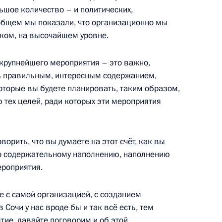
шое количество – и политических,
 общем мы показали, что организационно мы
ком, на высочайшем уровне.
е
 крупнейшего мероприятия – это важно,
том США Бараком Обамой
ть правильным, интересным содержанием,
оторые вы будете планировать, таким образом,
 тех целей, ради которых эти мероприятия
российской массовой лыжной
ворить, что вы думаете на этот счёт, как вы
по содержательному наполнению, наполнению
ероприятия.
е с самой организацией, с созданием
 Сочи у нас вроде бы и так всё есть, тем
ие, давайте поговорим и об этой,