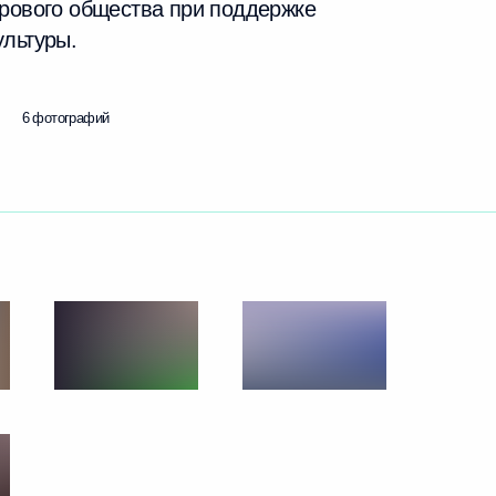
орового общества при поддержке
ультуры.
6 фотографий