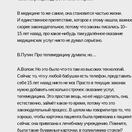
В медицине то же самое, она становится частью жизни.
И единственное препятствие, которое к этому нашли, важное
скорее законодательное, потому что законы писались 10–
15 лет назад, про какое‑нибудь там удалённое оказание
медицинских услуг никто не думал серьёзно.
В.Путин:
Про телемедицину думали, но…
А.Волож:
Но это было что‑то там из высоких технологий.
Сейчас то, что у любой бабушки есть телефон, представить
себе 15 лет назад никто не мог. Просто в текущих законах
нужно добавить несколько строчек: оказание услуг,
телемедицина. Это простая вещь, но её надо сделать, она,
естественно, займёт какое‑то время, потому что это
законодательный процесс. В целом мы говорили про то, что
хорошо, чтобы карточка пациента была привязана к пациент
сейчас она привязана к лечебному учреждению. Помните,
были такие бумажные карточки, в поликлинике стояли?