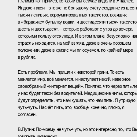
Г.Клименко:
Пример, который Вы сейчас видели в Яндексе,
Яндекс-такси – это же по большому счёту создание из шест
тысяч ленивых, коррумпированных таксистов, возящих
в «бардачке» бутылку водки, и шестидесяти тысяч таксисто
шесть и шестьдесят, – которые работают с утра до вечера,
которыми пользуются люди. И в этом плане, безусловно, н
отрасль находится, на мой взгляд, даже в очень хорошем
положении, даже в кризис мы плюсуемся, по крайней мере
в рублях.
Есть проблема. Мы пришли к некоторой грани. То есть
меняется мир, всё меняется, и наступает некий, наверное,
своеобразный «интернет вещей». Понятно, что через пять л
у нас будет такси без водителей. Медицинские чипы, котор
будут определять, что нам кушать, что нам пить. Я утрирую
чуть-чуть. Насчёт пить, это, вообще, конечно, плохо, я
согласен.
В.Путин:
По‑моему, не чуть-чуть, но это интересно, то, что В
говорите, интересно.