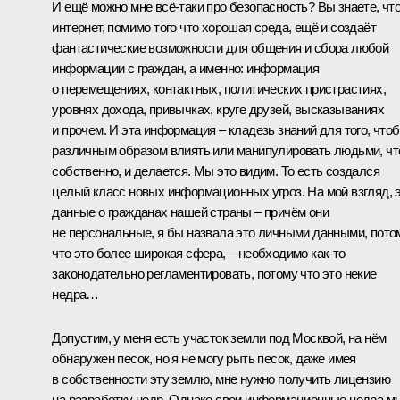
И ещё можно мне всё‑таки про безопасность? Вы знаете, чт
интернет, помимо того что хорошая среда, ещё и создаёт
фантастические возможности для общения и сбора любой
информации с граждан, а именно: информация
о перемещениях, контактных, политических пристрастиях,
уровнях дохода, привычках, круге друзей, высказываниях
и прочем. И эта информация – кладезь знаний для того, что
различным образом влиять или манипулировать людьми, чт
собственно, и делается. Мы это видим. То есть создался
целый класс новых информационных угроз. На мой взгляд, 
данные о гражданах нашей страны – причём они
не персональные, я бы назвала это личными данными, пото
что это более широкая сфера, – необходимо как‑то
законодательно регламентировать, потому что это некие
недра…
Допустим, у меня есть участок земли под Москвой, на нём
обнаружен песок, но я не могу рыть песок, даже имея
в собственности эту землю, мне нужно получить лицензию
на разработку недр. Однако свои информационные недра м