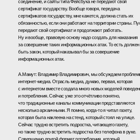
соединение, и сайты типа Фейсбука не передают свой
сертификат государству. Вообще говоря, передача
сертификатов государству, мне кажется, должна стать их
обязанностью, если они работают на территории страны. Пу
передают свой сертификат и продолжают работать.
Ну и вообще, правовую основу надо создать для наказания
за совершение таких информационных атак. То есть должен
быть закон, который наказывал бы за совершение
информационных атак.
А.Мамут:
Владимир Владимирович, мы обсуждаем пробле
интернет-медиа. Отрасль медиа, думаю, первая, которая
с интернетом вместе создала много новых моделей поведен
и потребления. Сейчас уже это отчётливо понятно,
что традиционные каналы коммуникации представляются
несколько архаичными. Я помню, когда‑то я читал газету,
которая была наклеена на стенд, который стоял на улице.
Сейчас трудно встретить подростка, читающего газету,
но также трудно встретить подростка без телефона в руке.
Совершенно другой формат потребления, который,