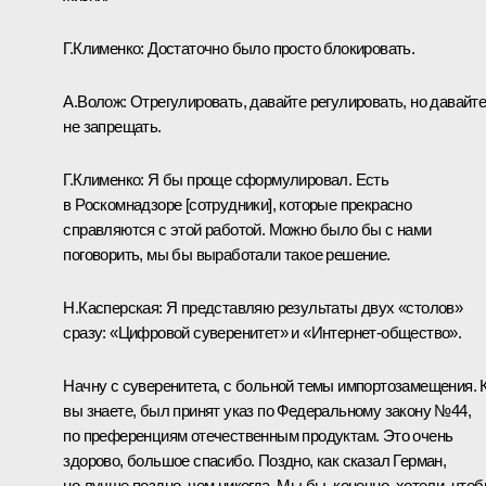
Г.Клименко:
Достаточно было просто блокировать.
А.Волож:
Отрегулировать, давайте регулировать, но давайт
не запрещать.
Г.Клименко:
Я бы проще сформулировал. Есть
в Роскомнадзоре [сотрудники], которые прекрасно
справляются с этой работой. Можно было бы с нами
поговорить, мы бы выработали такое решение.
Н.Касперская:
Я представляю результаты двух «столов»
сразу: «Цифровой суверенитет» и «Интернет-общество».
Начну с суверенитета, с больной темы импортозамещения. 
вы знаете, был принят указ по Федеральному закону №44,
по преференциям отечественным продуктам. Это очень
здорово, большое спасибо. Поздно, как сказал Герман,
но лучше поздно, чем никогда. Мы бы, конечно, хотели, что