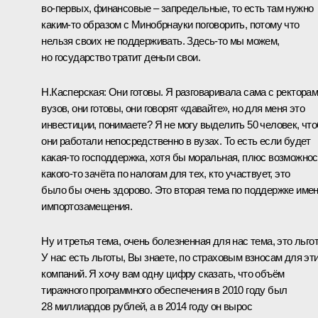
во‑первых, финансовые – запредельные, то есть там нужно
каким‑то образом с Минобрнауки поговорить, потому что
нельзя своих не поддерживать. Здесь‑то мы можем,
но государство тратит деньги свои.
Н.Касперская:
Они готовы. Я разговаривала сама с ректора
вузов, они готовы, они говорят «давайте», но для меня это
инвестиции, понимаете? Я не могу выделить 50 человек, чт
они работали непосредственно в вузах. То есть если будет
какая‑то господдержка, хотя бы моральная, плюс возможнос
какого‑то зачёта по налогам для тех, кто участвует, это
было бы очень здорово. Это вторая тема по поддержке име
импортозамещения.
Ну и третья тема, очень болезненная для нас тема, это льго
У нас есть льготы, Вы знаете, по страховым взносам для эт
компаний. Я хочу вам одну цифру сказать, что объём
тиражного программного обеспечения в 2010 году был
28 миллиардов рублей, а в 2014 году он вырос