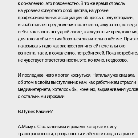
к сожалению, это повсеместно. В то же время отрасль
на уровне экспертного сообщества, на уровне
профессиональных ассоциаций, общаясь с регуляторами,
вырабатывает предложения постепенно, аккуратно, не ведя
себя, как слон в посудной лавке, а аккуратные предложения
для того чтобы с этим бороться значительно жёстче. При эт
наказывать надо как распространителей нелегального
контента, так и, к сожалению, потребителей. Пока потребите
не чувствует ответственности, это, конечно, незд
о
рово.
И последнее, чего я хотел коснуться, Наталья уже сказала
об этом в своём выступлении: нам, как работникам отрасли
медиаинтернета, хотелось бы, конечно, выравнивания усло
с остальными игроками.
В.Путин:
Какими?
А.Мамут:
С остальными игроками, которые в силу
трансграничности, прозрачности и лёгкости входа на рынок