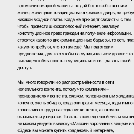
в дом или пожарной машины, не дай бог, то собственники
жилья, жилищные товарищества открывают дверь, не требу
никакой входной платы. Когда же приходят связисты, с тем
чтобы провести широкополосный интернет, реализуя
конституционное право граждан на получение информации,
строятся какие‑то дискриминационные барьеры, то есть пла
какую‑то требуют, что‑то там ещё. Мы подготовим
предложения, для того чтобы на муниципальном уровне это
выглядело обязанностью муниципалитетов – давать такой
доступ.
Мы много говорили и о распространённости в сети
нелегального контента, потому что компаниям –
производителям контента, скажем, телевизионным холдинга
конечно, очень обидно, когда они тратят месяцы, годы и мног
кропотливого труда на создание контента, а потом он
оказывается у пиратов. То есть в повседневной жизни мы ни
не можем увидеть вывеску «Магазин ворованных вещей» ил
«Здесь вы можете купить краденое». В интернете,