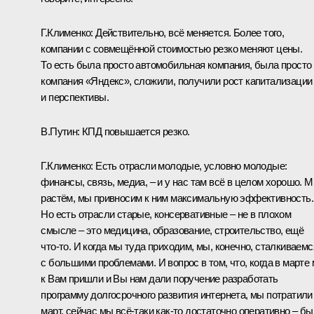
Г.Клименко:
Действительно, всё меняется. Более того,
компании с совмещённой стоимостью резко меняют цены.
То есть была просто автомобильная компания, была просто
компания «Яндекс», сложили, получили рост капитализации
и перспективы.
В.Путин:
КПД повышается резко.
Г.Клименко:
Есть отрасли молодые, условно молодые:
финансы, связь, медиа, – и у нас там всё в целом хорошо. 
растём, мы привносим к ним максимальную эффективность.
Но есть отрасли старые, консервативные – не в плохом
смысле – это медицина, образование, строительство, ещё
что‑то. И когда мы туда приходим, мы, конечно, сталкиваемс
с большими проблемами. И вопрос в том, что, когда в марте
к Вам пришли и Вы нам дали поручение разработать
программу долгосрочного развития интернета, мы потратили
март, сейчас мы всё‑таки как‑то достаточно оперативно – б