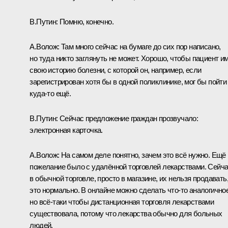
В.Путин:
Помню, конечно.
А.Волож:
Там много сейчас на бумаге до сих пор написано,
но туда никто заглянуть не может. Хорошо, чтобы пациент и
свою историю болезни, с которой он, например, если
зарегистрирован хотя бы в одной поликлинике, мог бы пойти
куда‑то ещё.
В.Путин:
Сейчас предложение граждан прозвучало:
электронная карточка.
А.Волож:
На самом деле понятно, зачем это всё нужно. Ещё
пожелание было с удалённой торговлей лекарствами. Сейч
в обычной торговле, просто в магазине, их нельзя продавать
это нормально. В онлайне можно сделать что‑то аналогичное
но всё‑таки чтобы дистанционная торговля лекарствами
существовала, потому что лекарства обычно для больных
людей.