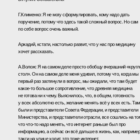
Г.Клименко:
Я не могу сформулировать, кому надо дать
поручение, потому что здесь такой сложный вопрос. Но сам
по себе вопрос очень важный.
Аркадий, кстати, настолько развит, что у нас про медицину
хочет рассказать.
А.Волож:
Я на самом деле просто обобщу вчерашний «круг
стол». Он на самом деле меня удивил, потому что, когда мы
первый раз заглянули в вопрос, мы ожидали, что там будет
какое‑то большое сопротивление, что древняя медицина
не готова ни к чему. Выяснилось, что, в общем, готовность
у всех абсолютно есть, желание менять всё у всех есть. Там
были и представители Совета Федерации, и представители
Министерства, и представители отрасли, все сошлись на то
что что‑то надо менять, что интернет раньше был про
информацию, а сейчас он всё дальше в жизнь, как, например
такси на улице ходит, это тоже интернет.