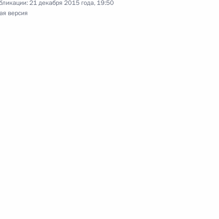
бликации:
21 декабря 2015 года, 19:50
ая версия
совершенствования системы
13
17м
ь
инистром Израиля
дключены два новых
3
10м