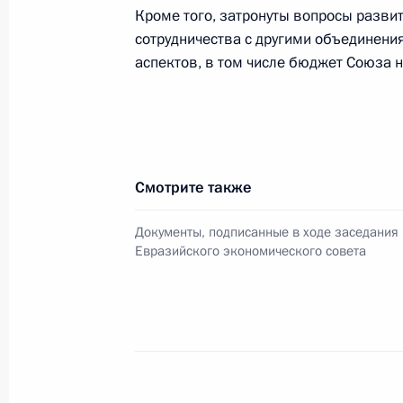
переговоров
Кроме того, затронуты вопросы разви
сотрудничества с другими объединени
24 декабря 2015 года, 19:20
Москва, Кремл
аспектов, в том числе бюджет Союза 
Российско-индийские переговоры
24 декабря 2015 года, 19:15
Москва, Кремл
Смотрите также
Встреча с представителями деловых
Документы, подписанные в ходе заседания
Евразийского экономического совета
24 декабря 2015 года, 18:45
Москва, Кремл
Совещание по экономическим воп
24 декабря 2015 года, 14:00
Москва