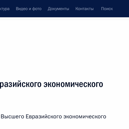
ктура
Видео и фото
Документы
Контакты
Поиск
венный Совет
Совет Безопасности
Комиссии и советы
леграммы
Сведения о Президенте
декабрь, 2015
ть следующие материалы
разийского экономического
 России
6
3м
ь
 Высшего Евразийского экономического