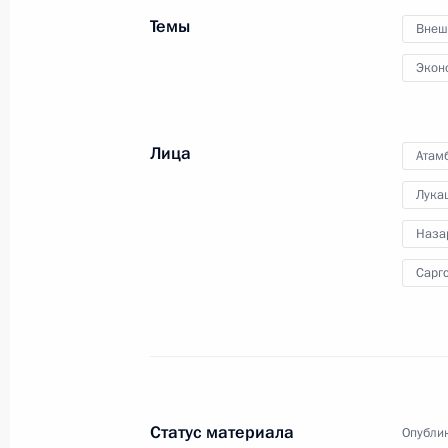
Темы
Внеш
Встреча с членами Правительства
Экон
24 декабря 2015 года, 13:45
Москва
Лица
Атам
23 декабря 2015 года, среда
Лука
Неформальная встреча с Премьер
Наза
Моди
Сарг
23 декабря 2015 года, 20:25
Москва, Кремл
Торжественный вечер, посвящённы
23 декабря 2015 года, 19:15
Москва, Кремл
Статус материала
Опублик