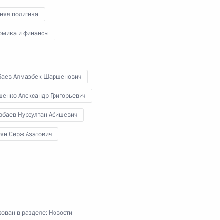
няя политика
4
10м
омика и финансы
баев Алмазбек Шаршенович
шенко Александр Григорьевич
-министром Индии Нарендрой
8
рбаев Нурсултан Абишевич
сян Серж Азатович
ь
й Дню спасателя
2
5м
ь
ован в разделе:
Новости