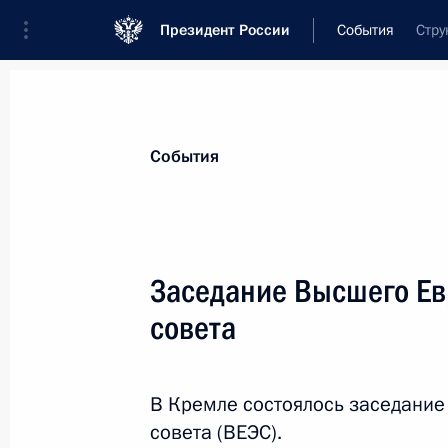
Президент России
События
Стру
Президент
Администрация
Государст
Новости
Стенограммы
Поездки
Те
События
Показа
Заседание Высшего Ев
совета
Посещение концерта Детского хора
25 декабря 2015 года, 18:50
Москва, Кремл
В Кремле состоялось заседание
совета (ВЕЭС).