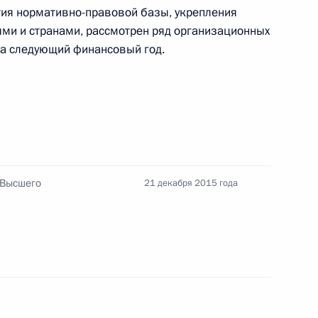
тия нормативно-правовой базы, укрепления
ями и странами, рассмотрен ряд организационных
ь
на следующий финансовый год.
13
ь
 кругов России и Индии
 Высшего
21 декабря 2015 года
4
16м
ь
росам
1