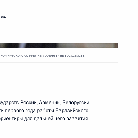
 Совета Безопасности
1
ь
мль
о культуре и искусству
:
6
ь
омического совета на уровне глав государств.
 кругов
6
4м
сударств России, Армении, Белоруссии,
ь
ги первого года работы
Евразийского
ориентиры для дальнейшего развития
оссийско-индийских
8
16м