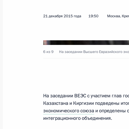
Совещание с постоянными членами
25 декабря 2015 года, 18:35
Москва, Кремл
21 декабря 2015 года
19:50
Москва, Кре
Заседание Совета при Президенте п
25 декабря 2015 года, 17:45
Москва, Кремл
6 из 9
На заседании Высшего Евразийского экон
24 декабря 2015 года, четверг
Встреча с представителями деловых
На заседании ВЕЭС с участием глав го
24 декабря 2015 года, 20:00
Москва, Кремл
Казахстана и Киргизии подведены ито
экономического союза
и определены 
интеграционного объединения.
Заявления для прессы по итогам р